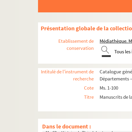
Ms. 53. Claudii Claudiani poemata
Ms. 54. Petri Rigae aurora
Ms. 55-56. « Abregé de l'histoire du règne de Loui
Présentation globale de la collecti
Ms. 57. « Institutions au droit françois »
Etablissement de
Médiathèque. M
Ms. 58. « Meditations et considerations pour une 
conservation
Ms. 59. Fragments du Coran. Manuscrit arabe
Tous les
Ms. 60. « Méditations pour une retraitte de dix j
Ms. 61. Méditations pour une retraite
Intitulé de l'instrument de
Catalogue génér
Ms. 62. « Méditation et considération pour une re
recherche
Départements —
Ms. 63. « Recueil des lettres patentes octroyées au
Cote
Ms. 1-100
Ms. 64. « Abrégé des méditations du R. P. Julien
Titre
Manuscrits de 
Ms. 65. Traité de rhétorique
Ms. 66. « Rhetorica a reverendissimo patre de L
Ms. 67. « Meditation pour une retraite de huit jo
Dans le document :