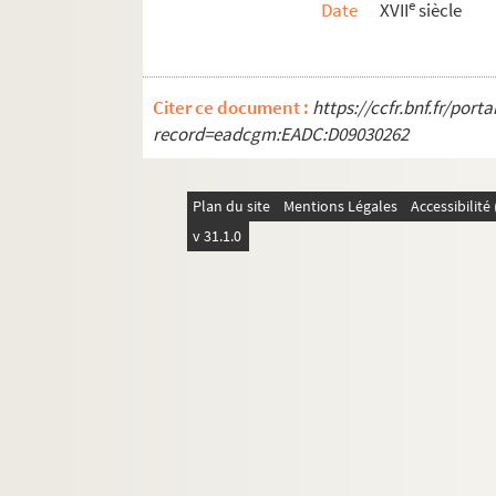
e
Date
XVII
siècle
Citer ce document :
https://ccfr.bnf.fr/por
record=eadcgm:EADC:D09030262
Plan du site
Mentions Légales
Accessibilit
v 31.1.0