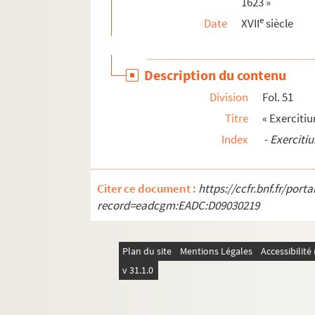
1623 »
Ms. 78. « L'Office du Cœur sacré de Jesus »
e
Date
XVII
siècle
Ms. 79. Horae, cum calendario
Ms. 80. Horae, cum calendario
Description du contenu
Ms. 81. Biblia sacra
Division
Fol. 51
Ms. 82. Breviarium
Titre
« Exerciti
Ms. 83. Offices des différentes fêtes de l'année
Index
-
Exerciti
Ms. 84. Coutume de Normandie
Ms. 85. Recueil de sermons, en latin, pour les di
Citer ce document :
https://ccfr.bnf.fr/por
Ms. 86. « Recueil de l'Oraison dominicale, avec 
record=eadcgm:EADC:D09030219
Ms. 87. Senecae libellus de quatuor virtutib
Ms. 88. Horae
Plan du site
Mentions Légales
Accessibilit
Ms. 89. Horae
v 31.1.0
Ms. 90-94. Manuscrits de M. Conny, ancien bi
Ms. 95. «Estat ou hystoire raisonée de l'eglise d'