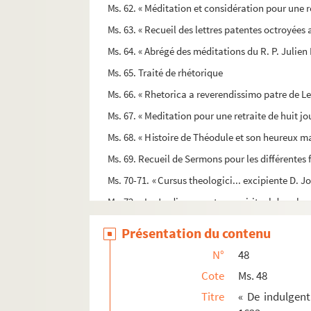
Ms. 62. « Méditation et considération pour une re
Ms. 63. « Recueil des lettres patentes octroyées au
Ms. 64. « Abrégé des méditations du R. P. Julien
Ms. 65. Traité de rhétorique
Ms. 66. « Rhetorica a reverendissimo patre de L
Ms. 67. « Meditation pour une retraite de huit jo
Ms. 68. « Histoire de Théodule et son heureux m
Ms. 69. Recueil de Sermons pour les différentes 
Ms. 70-71. « Cursus theologici... excipiente D. 
Ms. 72. « Le Jardin ou parterre spirituel dans lequ
Ms. 73. Recueil de cantiques en l'honneur du b
Présentation du contenu
Ms. 74. « Actions oratoires de maistre Remy Guil
N°
48
Ms. 75. « Lettres spirituelles d'un grand serviteur
Cote
Ms. 48
Ms. 76. « De la figure de l'Europe »
Titre
« De indulgent
Ms. 77. «Officium sacratissimi Cordis domini nos