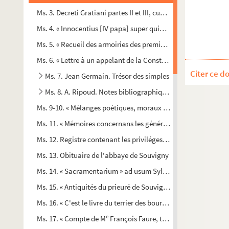
Ms. 3. Decreti Gratiani partes II et III, cum glossis
Ms. 4. « Innocentius [IV papa] super quinque libros Decretaliu
Ms. 5. « Recueil des armoiries des premiers et anciens pairs, 
Ms. 6. « Lettre à un appelant de la Constitution Unigenitus, e
Citer ce d
Ms. 7. Jean Germain. Trésor des simples
Ms. 8. A. Ripoud. Notes bibliographiques
Ms. 9-10. « Mélanges poétiques, moraux et littéraires »
Ms. 11. « Mémoires concernans les généralitez de Moulins et 
Ms. 12. Registre contenant les priviléges accordés par les du
Ms. 13. Obituaire de l'abbaye de Souvigny
Ms. 14. « Sacramentarium » ad usum Sylviniacensem
Ms. 15. « Antiquités du prieuré de Souvigny, par dom Nicolas
Ms. 16. « C'est le livre du terrier des bourgois, manans et habit
e
Ms. 17. « Compte de M
François Faure, tresorier et receveur