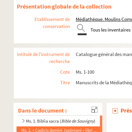
Présentation globale de la collection
Etablissement de
Médiathèque. Moulins Comm
conservation
Tous les inventaires
Intitulé de l'instrument de
Catalogue général des manu
recherche
Cote
Ms. 1-100
Titre
Manuscrits de la Médiath
Dans le document :
Prés
Ms. 1. Biblia sacra (
Bible de Souvigny
)
Ms. 2. « Codicis domini Justiniani » libri I-IX, cum glossis