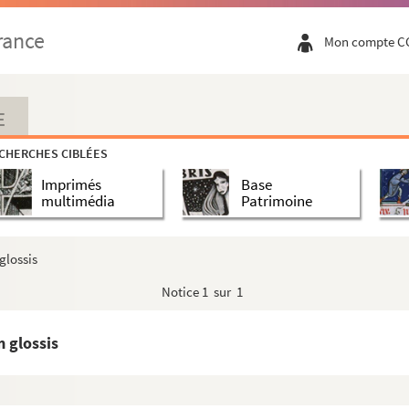
rance
Mon compte C
E
CHERCHES CIBLÉES
Imprimés
Base
multimédia
Patrimoine
 glossis
Notice
1 sur 1
m glossis