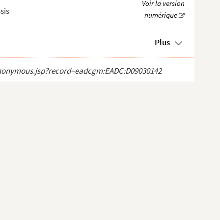
sis
Plus
ct_anonymous.jsp?record=eadcgm:EADC:D09030142