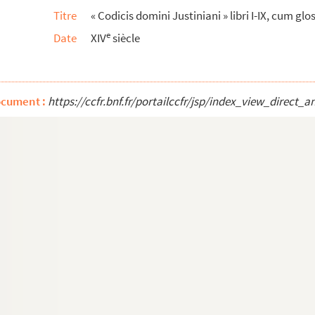
Titre
« Codicis domini Justiniani » libri I-IX, cum glos
e
Date
XIV
siècle
m » (fragment du livre II)
que jadiz on nommoit et appelloit les douze p...
nsemble « repliques à diverses observations c...
ocument :
https://ccfr.bnf.fr/portailccfr/jsp/index_view_dire
Bourges ;... Moulins, composé par M. de Turmenye...
cs de Bourbon à différentes villes du Bourbonna...
 de Mesgrigny, prieur commandataire de Souvigny ...
ans de la ville et franchise de Molins, leq...
 general du domaine et duché de Bourbonnois, des...