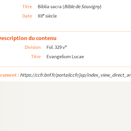
Titre
Biblia sacra (
Bible de Souvigny
)
ohannes evangelista... »
e
Date
XII
siècle
one cujus laus... »
Description du contenu
o
Division
Fol. 329 v
Titre
Evangelium Lucae
 ita mos est apud Grecos... »
ocument :
https://ccfr.bnf.fr/portailccfr/jsp/index_view_dire
ola