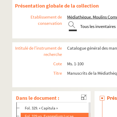
Fol. 306. « Capitula libri secundi »
Présentation globale de la collection
Fol. 306 vo. « Liber Machabeorum secundus »
Etablissement de
Médiathèque. Moulins Comm
Fol. 314. Canons des Évangiles
conservation
Tous les inventaires
Fol. 317. Præfatio in Evangelium. « Novum opus facere... 
Fol. 317. « Item aliud argumentum. Sciendum tamen ne qu
Fol. 317 vo. « Prologus quatuor Evangeliorum. Plures fuiss
Intitulé de l'instrument de
Catalogue général des manu
Fol. 317 vo. « Prologus in Matheum. Matheum ex Judea... 
recherche
Fol. 318. Capitula in Matthaei evangelium
Cote
Ms. 1-100
Fol. 318. Evangelium Matthæi
Titre
Manuscrits de la Médiath
Fol. 325. « Prologus in Marci evangelium. Marcus evangelis
Fol. 325. « Capitula »
Fol. 325. Evangelium Marci
Dans le document :
Prés
Fol. 329. « Prologus in Lucæ evangelium. Lucas natione Sy
Fol. 329. « Capitula »
Fol. 329 vo. Evangelium Lucae