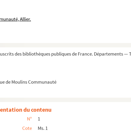
unauté, Allier.
»
is ignarum... »
e qui... »
scrits des bibliothèques publiques de France. Départements — T
»
èque de Moulins Communauté
ta Dei... »
entation du contenu
rus... »
N°
1
Cote
Ms. 1