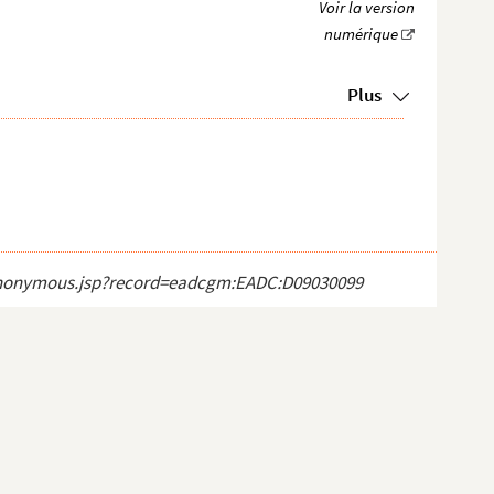
Plus
ct_anonymous.jsp?record=eadcgm:EADC:D09030099