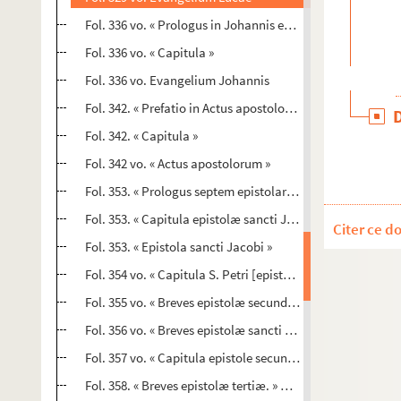
Fol. 336 vo. « Prologus in Johannis evangelium. Hic est J
Fol. 336 vo. « Capitula »
Fol. 336 vo. Evangelium Johannis
Fol. 342. « Prefatio in Actus apostolorum. Lucas Syrus nati
Fol. 342. « Capitula »
Fol. 342 vo. « Actus apostolorum »
Fol. 353. « Prologus septem epistolarum canonicarum. Non
Fol. 353. « Capitula epistolæ sancti Jacobi »
Citer ce d
Fol. 353. « Epistola sancti Jacobi »
Fol. 354 vo. « Capitula S. Petri [epistol.] I. » — Epistolæ
Fol. 355 vo. « Breves epistolæ secundæ. » — Epistola
Fol. 356 vo. « Breves epistolæ sancti Johannis I. » — Epist
Fol. 357 vo. « Capitula epistole secunde. » — Epistola
Fol. 358. « Breves epistolæ tertiæ. » — Epistola