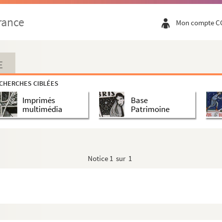
rance
Mon compte C
E
CHERCHES CIBLÉES
Imprimés
Base
multimédia
Patrimoine
Notice
1 sur 1