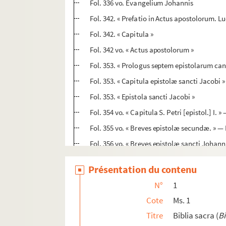
Fol. 336 vo. Evangelium Johannis
Fol. 342. « Prefatio in Actus apostolorum. Lu
Fol. 342. « Capitula »
Fol. 342 vo. « Actus apostolorum »
Fol. 353. « Prologus septem epistolarum ca
Fol. 353. « Capitula epistolæ sancti Jacobi »
Fol. 353. « Epistola sancti Jacobi »
Fol. 354 vo. « Capitula S. Petri [epistol.] I. 
Fol. 355 vo. « Breves epistolæ secundæ. » —
Fol. 356 vo. « Breves epistolæ sancti Johanni
Fol. 357 vo. « Capitula epistole secunde. » —
Présentation du contenu
Fol. 358. « Breves epistolæ tertiæ. » — Epist
N°
1
Fol. 358 vo. « Capitula [epistolæ Judæ]. » —
Cote
Ms. 1
Fol. 358 vo. « Prefatio in Apocalypsis »
Titre
Biblia sacra (
Bi
Fol. 359. « Capitula. » — « Apocalipsis »