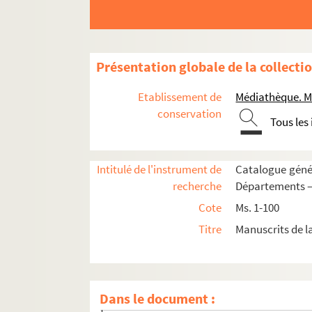
Fol. 265. « Paralipomenon liber II »
Fol. 276. « Prefatio in Esdra »
Fol. 276 vo. « Hesdras »
Présentation globale de la collecti
Fol. 279 vo. )
Fol. 284. « Prefatio in Hester »
Etablissement de
Médiathèque. M
Fol. 284. « Hester »
conservation
Tous les
Fol. 288. « Prefatio Tobie »
Fol. 288 vo. « Tobie »
Intitulé de l'instrument de
Catalogue génér
Fol. 291 vo. « Prefatio in Judith »
recherche
Départements —
Fol. 292. « Judith »
Cote
Ms. 1-100
Fol. 296. « Proemium in libro Machabeorum
Titre
Manuscrits de 
Fol. 296. « Liber Machabeorum primus »
Fol. 306. « Capitula libri secundi »
Fol. 306 vo. « Liber Machabeorum secundus 
Dans le document :
Fol. 314. Canons des Évangiles