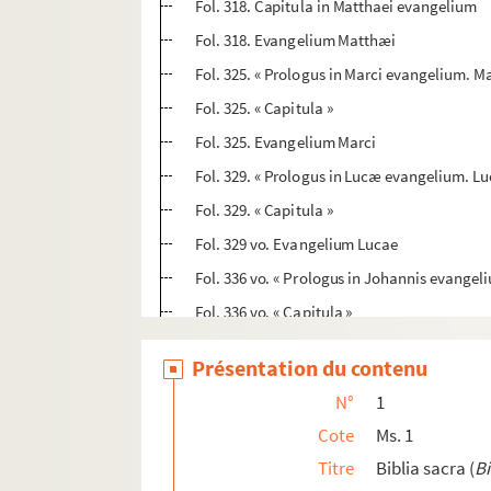
Fol. 318. Capitula in Matthaei evangelium
Fol. 318. Evangelium Matthæi
Fol. 325. « Prologus in Marci evangelium. Ma
Fol. 325. « Capitula »
Fol. 325. Evangelium Marci
Fol. 329. « Prologus in Lucæ evangelium. Luc
Fol. 329. « Capitula »
Fol. 329 vo. Evangelium Lucae
Fol. 336 vo. « Prologus in Johannis evangeli
Fol. 336 vo. « Capitula »
Fol. 336 vo. Evangelium Johannis
Présentation du contenu
Fol. 342. « Prefatio in Actus apostolorum. Lu
N°
1
Fol. 342. « Capitula »
Cote
Ms. 1
Fol. 342 vo. « Actus apostolorum »
Titre
Biblia sacra (
Bi
Fol. 353. « Prologus septem epistolarum ca