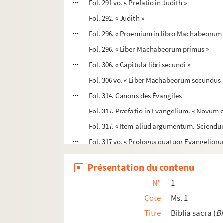
Fol. 291 vo. « Prefatio in Judith »
Fol. 292. « Judith »
Fol. 296. « Proemium in libro Machabeorum
Fol. 296. « Liber Machabeorum primus »
Fol. 306. « Capitula libri secundi »
Fol. 306 vo. « Liber Machabeorum secundus 
Fol. 314. Canons des Évangiles
Fol. 317. Præfatio in Evangelium. « Novum o
Fol. 317. « Item aliud argumentum. Sciendu
Fol. 317 vo. « Prologus quatuor Evangeliorum.
Fol. 317 vo. « Prologus in Matheum. Matheu
Présentation du contenu
Fol. 318. Capitula in Matthaei evangelium
N°
1
Fol. 318. Evangelium Matthæi
Cote
Ms. 1
Fol. 325. « Prologus in Marci evangelium. Ma
Titre
Biblia sacra (
Bi
Fol. 325. « Capitula »