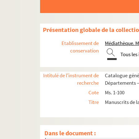
Fol. 191 vo. « Prologus XII
Prophetarum »
Fol. 191 vo. « Osee »
Fol. 193 vo. « Johel »
Présentation globale de la collecti
Fol. 194 vo. « Amos »
Fol. 196. « Abdias »
Etablissement de
Médiathèque. M
Fol. 196 vo. « Jonas »
conservation
Tous les
Fol. 197. « Michas »
Fol. 198. « Naum »
Intitulé de l'instrument de
Catalogue génér
Fol. 198 vo. « Abacuc »
recherche
Départements —
Fol. 199 vo. « Sophonias »
Cote
Ms. 1-100
Fol. 200. « Ageus »
Titre
Manuscrits de 
Fol. 200 vo. « Zacharias »
Fol. 203. « Malachias »
Fol. 203 vo. « Prologus in Job »
Dans le document :
Fol. 204. « Capitula »