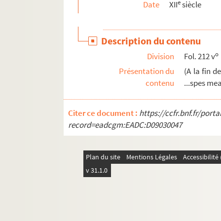
e
Date
XII
siècle
Fol. 276 vo. « Hesdras »
Fol. 279 vo. )
Description du contenu
Fol. 284. « Prefatio in Hester »
o
Division
Fol. 212 v
Fol. 284. « Hester »
Présentation du
(A la fin d
Fol. 288. « Prefatio Tobie »
contenu
...spes me
Fol. 288 vo. « Tobie »
Fol. 291 vo. « Prefatio in Judith »
Citer ce document :
https://ccfr.bnf.fr/por
Fol. 292. « Judith »
record=eadcgm:EADC:D09030047
Fol. 296. « Proemium in libro Machabeorum
Fol. 296. « Liber Machabeorum primus »
Plan du site
Mentions Légales
Accessibilit
Fol. 306. « Capitula libri secundi »
v 31.1.0
Fol. 306 vo. « Liber Machabeorum secundus 
Fol. 314. Canons des Évangiles
Fol. 317. Præfatio in Evangelium. « Novum o