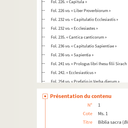
Fol. 226. « Capitula »
Fol. 226 vo. « Liber Proverbiorum »
Fol. 232 vo. « Capitulatio Ecclesiastis »
Fol. 232 vo. « Ecclesiastes »
Fol. 235. « Cantica canticorum »
Fol. 236 vo. « Capitulatio Sapientiae »
Fol. 236 vo. « Sapientia »
Fol. 241 vo. « Prologus libri Ihesu filii Sirach 
Fol. 242. « Ecclesiasticus »
Fol. 254 vo. « Prefatio in Verba dierum »
Fol. 255. « Capitula »
Présentation du contenu
Fol. 256. « Verba dierum [lib. I] »
N°
1
Fol. 264 vo. « Capitula [lib. II] »
Cote
Ms. 1
Fol. 265. « Paralipomenon liber II »
Titre
Biblia sacra (
Bi
Fol. 276. « Prefatio in Esdra »