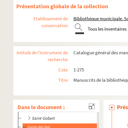
Prouvais
Présentation globale de la collection
Puisieux-et-Clanlieu
Etablissement de
Bibliothèque municipale. So
Quincy.
conservation
Tous les inventaires
Renansart
Ribemont
Romery
Intitulé de l'instrument de
Catalogue général des manu
Rouvroy
recherche
Rozoy-Belval
Cote
1-275
Rozoy-le-Grand
Titre
Manuscrits de la bibliothè
Rozoy-sur-Serre
Saint-Aubin
Saint-Christophe-à-Berry
Dans le document :
Prés
Saint-Gobain
Saint-Gobert
Saint-Michel