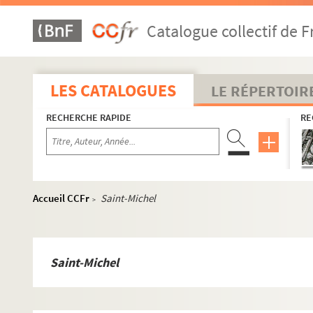
Neuilly-Saint-Front
Catalogue collectif de F
Nogent-l'Artaud
Nouvion-le-Vineux
Nouvion-Vingré.
LES CATALOGUES
LE RÉPERTOIR
Ostel.
RECHERCHE RAPIDE
RE
Oulchy-le-Château
Paars
Pancy
Parfondeval
Accueil CCFr
Saint-Michel
>
Pisseleux
Pontruet
Prémontré
Saint-Michel
Proisy.
Proix