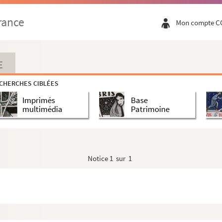
rance
Mon compte C
E
CHERCHES CIBLÉES
Imprimés
Base
multimédia
Patrimoine
Notice
1 sur 1