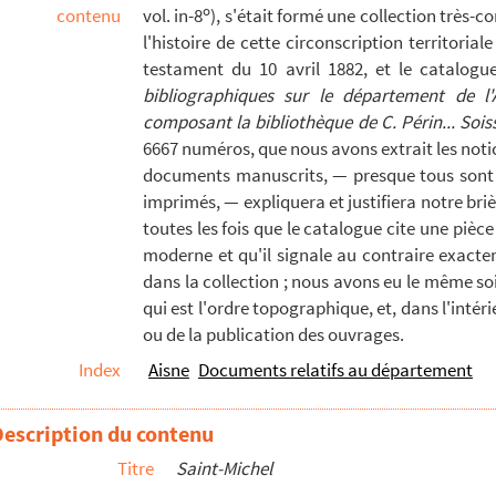
o
contenu
vol. in-8
), s'était formé une collection très-
donnée à Pierre Gozet, religieux de l'abbaye de Saint-Michel, p...
l'histoire de cette circonscription territoriale
testament du 10 avril 1882, et le catalogue
, seigneur de Sougland
bibliographiques sur le département de l'A
 Saint-Michel-Rochefort-en-Thiérache, par Dom Nicolas Lelong
composant la bibliothèque de C. Périn... Sois
6667 numéros, que nous avons extrait les notic
documents manuscrits, — presque tous sont 
imprimés, — expliquera et justifiera notre b
toutes les fois que le catalogue cite une pièce
moderne et qu'il signale au contraire exacte
dans la collection ; nous avons eu le même s
qui est l'ordre topographique, et, dans l'intér
ou de la publication des ouvrages.
Index
Aisne
Documents relatifs au département
Description du contenu
Titre
Saint-Michel