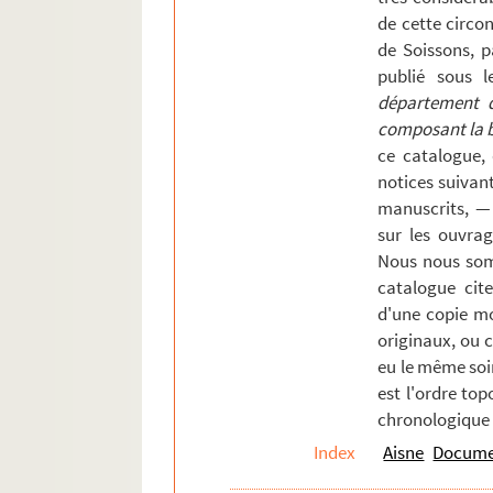
Missy-sur-Aisne
de cette circons
Montaigu
de Soissons, p
Montcornet
publié sous l
département de
Montescourt-Lizerolles
composant la bi
Mont-Notre-Dame
ce catalogue,
Morsain
notices suivan
manuscrits, —
Neuilly-Saint-Front
sur les ouvrag
Nogent-l'Artaud
Nous nous som
Nouvion-le-Vineux
catalogue cite
Nouvion-Vingré.
d'une copie mo
originaux, ou 
Ostel.
eu le même soi
Oulchy-le-Château
est l'ordre top
Paars
chronologique 
Pancy
Index
Aisne
Documen
Parfondeval