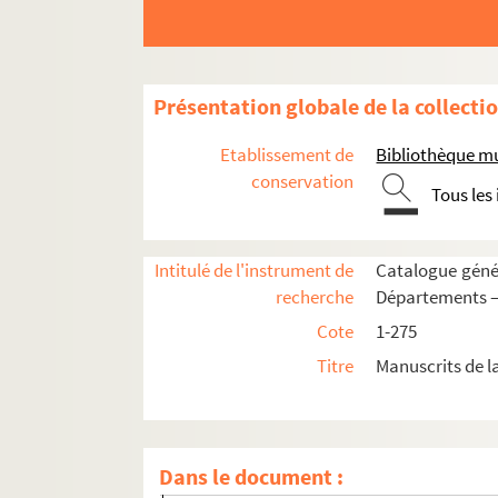
Etampes
Etréaupont
Etrépilly
.
Présentation globale de la collecti
Fonsomme
Gauchy
Etablissement de
Bibliothèque mu
Gercy
conservation
Tous les
Goussancourt
Gouy
Intitulé de l'instrument de
Catalogue génér
Guise
recherche
Départements —
Haramont
Cote
1-275
Hirson
Titre
Manuscrits de l
Homblières
.
Jouy
Juvigny
Dans le document :
La Bouteille