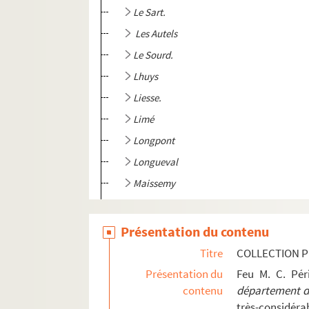
Le Sart.
Les Autels
Le Sourd.
Lhuys
Liesse.
Limé
Longpont
Longueval
Maissemy
Malzy
Marcy
Présentation du contenu
Marle
Titre
COLLECTION P
Marteville
Présentation du
Feu M. C. Pé
contenu
département de
Mercin
très-considérab