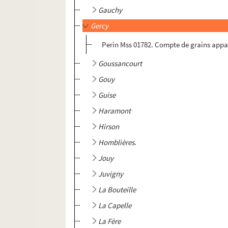
Gauchy
Gercy
Perin Mss 01782. Compte de grains appart
Goussancourt
Gouy
Guise
Haramont
Hirson
Homblières
.
Jouy
Juvigny
La Bouteille
La Capelle
La Fère