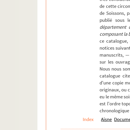
Longueval
de cette circons
Maissemy
de Soissons, p
Malzy
publié sous l
département de
Marcy
composant la bi
Marle
ce catalogue,
Marteville
notices suivan
manuscrits, —
Mercin
sur les ouvrag
Missy-sur-Aisne
Nous nous som
Montaigu
catalogue cite
Montcornet
d'une copie mo
originaux, ou 
Montescourt-Lizerolles
eu le même soi
Mont-Notre-Dame
est l'ordre top
Morsain
chronologique 
Neuilly-Saint-Front
Index
Aisne
Documen
Nogent-l'Artaud