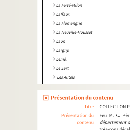
La Ferté-Milon
Laffaux
La Flamangrie
La Neuville-Housset
Laon
Largny.
Lemé.
Le Sart.
Les Autels
Le Sourd.
Lhuys
Présentation du contenu
Liesse.
Titre
COLLECTION P
Limé
Présentation du
Feu M. C. Pé
contenu
département de
Longpont
très-considérab