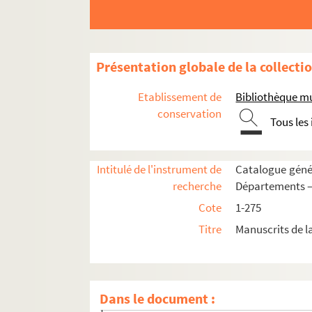
Coulonges
Couvron
Coyolles
Présentation globale de la collecti
Craonne
Crépy en Laonnois
Etablissement de
Bibliothèque mu
Cuffies
conservation
Tous les
Cys-la-Commune
Dercy
Intitulé de l'instrument de
Catalogue génér
Dhuizel
recherche
Départements —
Dommiers
Cote
1-275
Epagny
Titre
Manuscrits de l
Etampes
Etréaupont
Etrépilly
.
Dans le document :
Fonsomme