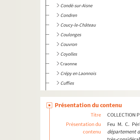
Condé-sur-Aisne
Condren
Coucy-le-Château
Coulonges
Couvron
Coyolles
Craonne
Crépy en Laonnois
Cuffies
Cys-la-Commune
Dercy
Présentation du contenu
Dhuizel
Titre
COLLECTION P
Dommiers
Présentation du
Feu M. C. Pé
contenu
département de
Epagny
très-considérab