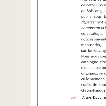
Etampes
de cette circons
Etréaupont
de Soissons, p
Etrépilly
.
publié sous l
département de
Fonsomme
composant la bi
Gauchy
ce catalogue,
Gercy
notices suivan
manuscrits, —
Goussancourt
sur les ouvrag
Gouy
Nous nous som
Guise
catalogue cite
Haramont
d'une copie mo
originaux, ou 
Hirson
eu le même soi
Homblières
.
est l'ordre top
Jouy
chronologique 
Juvigny
Index
Aisne
Documen
La Bouteille