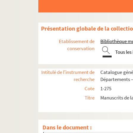
Brennacum
Brissy
Brumetz
Présentation globale de la collecti
Bruyères
Bucilly
Etablissement de
Bibliothèque mu
Bucy-le-Long
conservation
Tous les
Buzancy
Camelin-et-le Fresne
Intitulé de l'instrument de
Catalogue génér
Caumont
recherche
Départements —
Cerseuil
Cote
1-275
Chaourse
Titre
Manuscrits de l
Charly
Chassemy
Château-Thierry
Dans le document :
Chauny