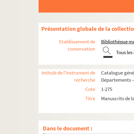
239. Chronologie des comtes et comtesses de
240. Catalogue par Mézurolles des livres de 
241. « Bibliothèque de la préfecture de l'Ais
Présentation globale de la collecti
242. Bibliothèque de Soissons. Catalogue d
Etablissement de
Bibliothèque mu
243. Notice sur quelques communes du cant
conservation
Tous les
244-245. « Histoire de Soissons, avec l'abrég
246. « Le Pouillé de Soissons, ou le Ramas de 
Intitulé de l'instrument de
Catalogue génér
247. « Notices sur la Ferté-Milon, Neuilly S
recherche
Départements —
248. « Notice historique sur la fable de Niob
Cote
1-275
249. « Musée de Soissons. Première partie.
Titre
Manuscrits de l
250. Notes diverses sur l'histoire de Soisson
251. « Comparaison des anciens poids et mes
251bis. Mémoires pour servir à l'histoire de 
Dans le document :
252. « Notes manuscrites inédites, ou Expos