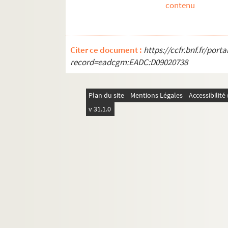
contenu
Citer ce document :
https://ccfr.bnf.fr/por
record=eadcgm:EADC:D09020738
Plan du site
Mentions Légales
Accessibilit
v 31.1.0