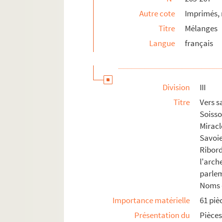
Autre cote
Imprimés,
Titre
Mélanges
Langue
français
Division
III
Titre
Vers s
Soiss
Miracl
Savoi
Ribor
l'arc
parle
Noms d
Importance matérielle
61 piè
Présentation du
Pièces