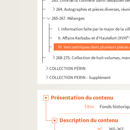
263. Livre de la confrérie Saint-Sébastien des
264. Autographes et pièces diverses, réun
265-267. Mélanges
I. Information faite par le major de la v
e
II. Affaire Kerbabu et d'Hautefort (XVIII
III. Vers satiriques dont plusieurs pièc
268-275. Collection de huit volumes, mar
COLLECTION PÉRIN
COLLECTION PERIN - Supplément
Présentation du contenu
Titre
Fonds historiq
Description du contenu
N°
265-267