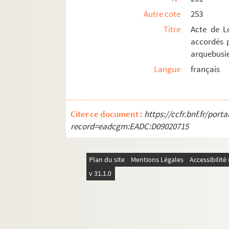
Autre cote
253
Titre
Acte de Lo
accordés p
arquebusie
Langue
français
Citer ce document :
https://ccfr.bnf.fr/por
record=eadcgm:EADC:D09020715
Plan du site
Mentions Légales
Accessibilit
v 31.1.0