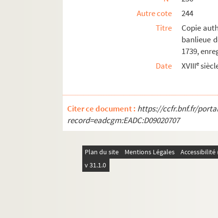
Autre cote
244
Titre
Copie auth
banlieue d
1739, enre
e
Date
XVIII
siècl
Citer ce document :
https://ccfr.bnf.fr/por
record=eadcgm:EADC:D09020707
Plan du site
Mentions Légales
Accessibilit
v 31.1.0