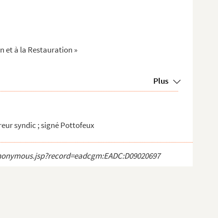
on et à la Restauration »
Plus
reur syndic ; signé Pottofeux
ct_anonymous.jsp?record=eadcgm:EADC:D09020697