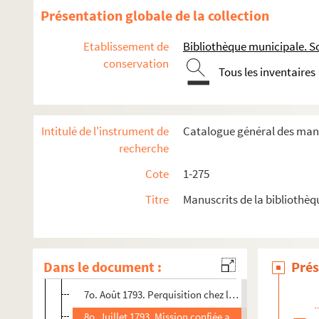
251. « Comparaison des anciens poids et mesures du Soiss
Présentation globale de la collection
251bis. Mémoires pour servir à l'histoire de Soissons, depu
Etablissement de
Bibliothèque municipale. So
252. « Notes manuscrites inédites, ou Exposé sommaire se
conservation
253. Journal de D. Lépaulart, prieur de Saint-Crépin-le-Gra
Tous les inventaires
254. « Observations à l'occasion d'une brochure intitulée 
255. « L'Amende honorable d'un missionnaire, faite à Sois
Intitulé de l'instrument de
Catalogue général des manu
255bis. « Recueil de pièces relatives à la Révolution et à 
recherche
1o. Mai 1792. Trois pièces relatives à l'École centrale
Cote
1-275
2o. Pluviôse an II. Réquisition de tous les cuirs chez l
Titre
Manuscrits de la bibliothè
3o. Ventôse an II. Perquisition chez le citoyen Quinq
4o. Brumaire an II. Apposition des scellés sur les greff
5o. Pluviôse an II. Arrestation des citoyens Pourcelle 
Dans le document :
Prés
6o. Prairial an II. Nouvelle méthode d'ensemencement
7o. Août 1793. Perquisition chez les cultivateurs
8o. Juillet 1793. Mission confiée au procureur syndic 