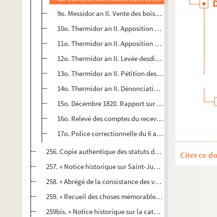
9o. Messidor an II. Vente des boiseries de la chapelle 
10o. Thermidor an II. Apposition des scellés sur les 
11o. Thermidor an II. Apposition des scellés sur les pa
12o. Thermidor an II. Levée desdits scellés
13o. Thermidor an II. Pétition des citoyennes Desfoss
14o. Thermidor an II. Dénonciation contre plusieurs 
15o. Décembre 1820. Rapport sur la dette de guerre de
16o. Relevé des comptes du receveur municipal de Soi
17o. Police correctionnelle du 6 août 1818. Affaire Géhi
256. Copie authentique des statuts des tonneliers des vill
Citer ce d
257. « Notice historique sur Saint-Just, député à la Conv
258. « Abrégé de la consistance des villes, bourgs et villag
259. « Recueil des choses mémorables, tiré des titres qui 
259bis. « Notice historique sur la cathédrale de Laon, par 