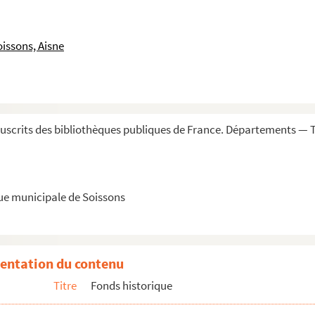
onnois à ceux de la République françoise. An X (1...
is son origine jusqu'à nos jours, par Nicolas Fri...
issons, Aisne
rvant d'introduction aux nouvelles recherches iné...
nd, sur la prise et l'occupation de Soissons p...
:
les Fortifications de Soissons
(1854) »
sons en novembre 1818. » Par M. Leroux, garde du...
scrits des bibliothèques publiques de France. Départements — T
la Restauration »
es tanneurs
que municipale de Soissons
uet, pharmacien
es des justices seigneuriales
et Delabarre
entation du contenu
 des terres
Titre
Fonds historique
; signé Pottofeux