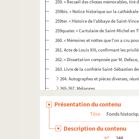
259. « Recueil des choses mémorables, tiré d
259bis. « Notice historique sur la cathédrale
259ter. « Histoire de l'abbaye de Saint-Vince
259quater. « Cartulaire de Saint-Michel en T
260. « Mémoires et nottes que l'on a cru pouv
261. Acte de Louis XIII, confirmant les privil
262. « Dissertation composée par M. Deface, 
263. Livre de la confrérie Saint-Sébastien des
264. Autographes et pièces diverses, réun
265-267. Mélanges
268-275. Collection de huit volumes, mar
Présentation du contenu
COLLECTION PÉRIN
Titre
Fonds historiq
COLLECTION PERIN - Supplément
Description du contenu
N°
248