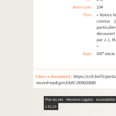
Autre cote
234
Titre
« Notice h
connus j
particuliè
découvert 
par J. L. 
»
e
Date
XIX
siècle
Citer ce document :
https://ccfr.bnf.fr/por
record=eadcgm:EADC:D09020680
Plan du site
Mentions Légales
Accessibilit
v 31.1.0