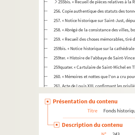
255bis. « Recueil de pièces relatives à la 
256. Copie authentique des statuts des tonne
257. « Notice historique sur Saint-Just, dé
258. « Abrégé de la consistance des villes, bo
259. « Recueil des choses mémorables, tiré d
259bis. « Notice historique sur la cathédrale
259ter. « Histoire de l'abbaye de Saint-Vince
259quater. « Cartulaire de Saint-Michel en T
260. « Mémoires et nottes que l'on a cru pouv
261. Acte de Louis XIII, confirmant les privil
262. « Dissertation composée par M. Deface, 
Présentation du contenu
263. Livre de la confrérie Saint-Sébastien des
Titre
Fonds historiq
264. Autographes et pièces diverses, réun
265-267. Mélanges
Description du contenu
268-275. Collection de huit volumes, mar
N°
243