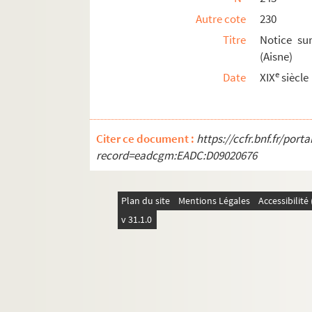
Autre cote
230
COLLECTION PÉRIN
Titre
Notice su
COLLECTION PERIN - Supplément
(Aisne)
e
Date
XIX
siècle
Citer ce document :
https://ccfr.bnf.fr/por
record=eadcgm:EADC:D09020676
Plan du site
Mentions Légales
Accessibilit
v 31.1.0