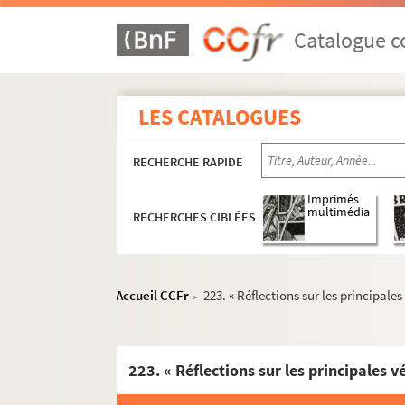
189. « Recherches sur les époques et les diffé
Catalogue co
190. « Copie du mémoire de la Société d'agric
191. « Observations générales sur l'agricultu
192. « Chy commenche le premier livre intitul
LES CATALOGUES
193. « Notte sur l'ordonnance criminelle de 
194. « Ordonnance du mois de février 1687, su
RECHERCHE RAPIDE
195. « Traité de droit françois »
Imprimés
196-197. « Cours complet d'élocution et d'o
multimédia
RECHERCHES CIBLÉES
198. « Élémens de rhétorique, composés par M
199. Mélanges de prose et de vers
Accueil CCFr
223. « Réflections sur les principales
200. Recueil analogue au précédent ; la 
>
201. Mélanges de vers et de prose ; beauc
202. Recueil analogue au 201
203. Mélanges de vers et de prose