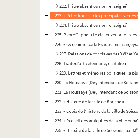
222. [Titre absent ou non renseigné]
223. « Réflections sur les principales vérités
224. [Titre absent ou non renseigné]
225. Pierre Cuppé. « Le ciel ouvert à tous l
226. « Cy commence le Psautier en françoys.
e
227. Relations de conclaves des XVI
et XV
228. Traité d'art vétérinaire, en italien
229. Lettres et mémoires politiques, la plu
230. La Houssaye (De), intendant de Soisson
231. La Houssaye (De), intendant de Soisson
232. « Histoire de la ville de Braisne »
233. « Copie de l'histoire de la ville de Soi
234. « Recueil des antiquités de la ville et
e
235. « Histoire de la ville de Soissons, par M