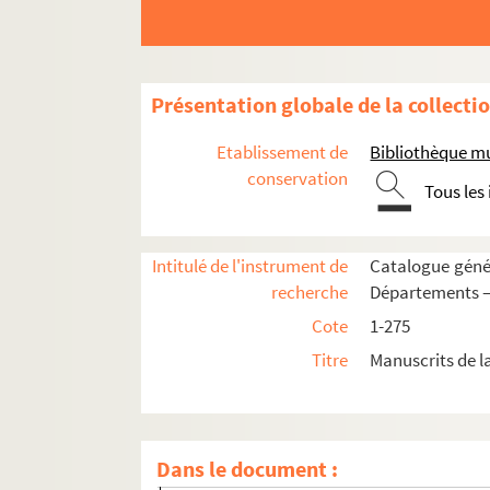
188. « Prophéties perpétuelles depuis l'anné
189. « Recherches sur les époques et les diffé
190. « Copie du mémoire de la Société d'agric
Présentation globale de la collecti
191. « Observations générales sur l'agricultu
Etablissement de
Bibliothèque mu
192. « Chy commenche le premier livre intitul
conservation
Tous les
193. « Notte sur l'ordonnance criminelle de 
194. « Ordonnance du mois de février 1687, su
Intitulé de l'instrument de
Catalogue génér
195. « Traité de droit françois »
recherche
Départements —
196-197. « Cours complet d'élocution et d'o
Cote
1-275
198. « Élémens de rhétorique, composés par M
Titre
Manuscrits de l
199. Mélanges de prose et de vers
200. Recueil analogue au précédent ; la 
201. Mélanges de vers et de prose ; beauc
Dans le document :
202. Recueil analogue au 201