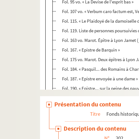
Fol. 95 vo. « La Devise de l'esprit bas »
Fol. 107 vo. « Verbum caro factum est, 
Fol. 115. « Le Plaidoyé de la damoiselle d
Fol. 119. Liste de personnes poursuivies
Fol. 163 vo. Marot. Épître à Lyon Jamet (
Fol. 167. « Epistre de Barquin »
Fol. 175 vo. Marot. Deux épîtres à Lyon 
Fol. 184. « Pasquil... des Romains à Charl
Fol. 187. « Epistre envoyée à une dame »
Fol. 190. « Epistre... sur la peine des pa
Fol. 192 vo. Marot. « Epistre aux poètes 
Présentation du contenu
Fol. 197 vo. « Coppie des lettres envoyé
Titre
Fonds historiq
Fol. 222. « L'Entrée du roy d'Escosse à Pa
Fol. 226. Épithalame pour les noces du
Description du contenu
Fol. 226 vo. Marot. « Le Dieu gard. » 1536
N°
202