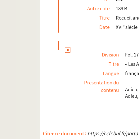
Fol. 228. Récit d'une séance royale, ten
Autre cote
189 B
Titre
Recueil an
203. Mélanges de vers et de prose
e
Date
XVI
siècle
204. Recueil de vers et de prose
205. Recueil
206. Poésies diverses de Mézurolles, ancien 
Division
Fol. 17
207. Mézurolles. Les Caloyers, drame en cinq
Titre
« Les 
208. Guillaume de Deguilleville. Le Pèlerinag
Langue
frança
209. « Discours sur les opinions, présenté à
Présentation du
210-212. Guyart Desmoulins. « Cy commence
Adieu, 
contenu
213. Recueil de sermons en français
Adieu,
214-215. « Pensées sur l'Écriture sainte »
216. [Titre absent ou non renseigné]
217. « Cérémonies qu'il faut observer pour la
Citer ce document :
https://ccfr.bnf.fr/por
218. « Heures particulières à l'usage des fem