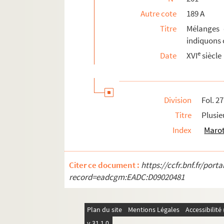
Autre cote
189 A
205. Recueil
Titre
Mélanges 
206. Poésies diverses de Mézurolles, ancien 
indiquons 
207. Mézurolles. Les Caloyers, drame en cinq
e
Date
XVI
siècle
208. Guillaume de Deguilleville. Le Pèlerinag
209. « Discours sur les opinions, présenté à
210-212. Guyart Desmoulins. « Cy commence
Division
Fol. 27
213. Recueil de sermons en français
Titre
Plusie
214-215. « Pensées sur l'Écriture sainte »
Index
Marot
216. [Titre absent ou non renseigné]
217. « Cérémonies qu'il faut observer pour la
Citer ce document :
https://ccfr.bnf.fr/por
218. « Heures particulières à l'usage des fem
record=eadcgm:EADC:D09020481
219. Traité en français sur les devoirs, les c
220. « Règlemens de... l'Oratoire de Jésus... 
Plan du site
Mentions Légales
Accessibilit
221. Frère Laurent. La Somme le roi
v 31.1.0