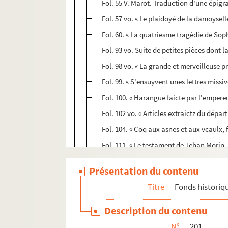
Fol. 55 V. Marot. Traduction d'une épigr
Fol. 57 vo. « Le plaidoyé de la damoyselle
Fol. 60. « La quatriesme tragédie de Soph
Fol. 93 vo. Suite de petites pièces dont la
Fol. 98 vo. « La grande et merveilleuse p
Fol. 99. « S'ensuyvent unes lettres missi
Fol. 100. « Harangue faicte par l'empere
Fol. 102 vo. « Articles extraictz du dépa
Fol. 104. « Coq aux asnes et aux vcaulx, f
Fol. 111. « Le testament de Jehan Morin, l
Fol. 112 vo. « Le monologue de Robin, — 
Présentation du contenu
Fol. 115 vo. Pièces diverses sur la révolt
Titre
Fonds historiq
202. Recueil analogue au 201
Description du contenu
203. Mélanges de vers et de prose
N°
201
204. Recueil de vers et de prose