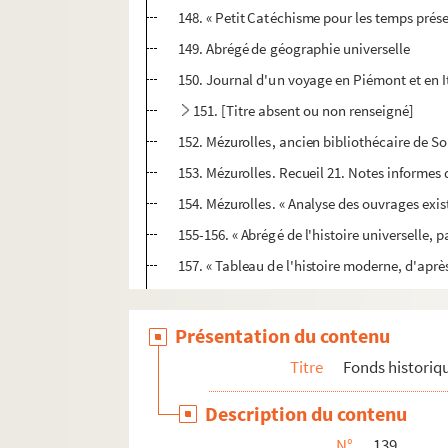
148. « Petit Catéchisme pour les temps prése
149. Abrégé de géographie universelle
150. Journal d'un voyage en Piémont et en Ita
151. [Titre absent ou non renseigné]
152. Mézurolles, ancien bibliothécaire de So
153. Mézurolles. Recueil 21. Notes informes d
154. Mézurolles. « Analyse des ouvrages exist
155-156. « Abrégé de l'histoire universelle, p
157. « Tableau de l'histoire moderne, d'après
158. « Dissertations sur l'histoire ecclésiast
159. « L'Histoire du pontificat de Léon X, tiré
Présentation du contenu
160. « Les Vies des hommes illustres, par Pl
Titre
Fonds historiq
161. « Mémoire manuscrit contenant ce qui s'
Description du contenu
162. [Titre absent ou non renseigné]
N°
139
o