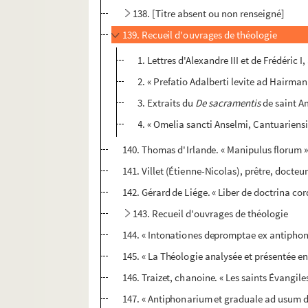
138. [Titre absent ou non renseigné]
139. Recueil d'ouvrages de théologie
1. Lettres d'Alexandre III et de Frédéric 
2. « Prefatio Adalberti levite ad Hairm
3. Extraits du
De sacramentis
de saint Am
4. « Omelia sancti Anselmi, Cantuariensi
140. Thomas d'Irlande. « Manipulus florum 
141. Villet (Étienne-Nicolas), prêtre, docte
142. Gérard de Liége. « Liber de doctrina co
143. Recueil d'ouvrages de théologie
144. « Intonationes depromptae ex antiphonar
145. « La Théologie analysée et présentée en
146. Traizet, chanoine. « Les saints Évangil
147. « Antiphonarium et graduale ad usum 