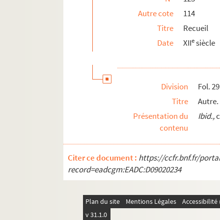
Autre cote
114
130. Recueil d'ouvrages de théologie
Titre
Recueil
131. « Sermones magistri Petri Comestoris.
e
Date
XII
siècle
132. [Titre absent ou non renseigné]
133. « Sermones dominicales fratris Guidoni
134. « Sermones dominicales fratris Guidoni
Division
Fol. 29
135. « Sermones fratris Guiberti de Tornaco,
Titre
Autre. 
136. [Titre absent ou non renseigné]
Présentation du
Ibid.,
c
137. Recueil de fragments de théologie
contenu
138. [Titre absent ou non renseigné]
139. Recueil d'ouvrages de théologie
Citer ce document :
https://ccfr.bnf.fr/por
140. Thomas d'Irlande. « Manipulus florum 
record=eadcgm:EADC:D09020234
141. Villet (Étienne-Nicolas), prêtre, docte
142. Gérard de Liége. « Liber de doctrina co
Plan du site
Mentions Légales
Accessibilit
143. Recueil d'ouvrages de théologie
v 31.1.0