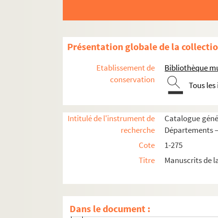
116. Recueil d'ouvrages de théologie
117. [Titre absent ou non renseigné]
118. S. Grégoire le Grand. Dialogorum libri 
Présentation globale de la collecti
119. « Prefatio Amantii Origenis, doctoris 
Etablissement de
Bibliothèque mu
120. OEuvres diverses d'Hugues de Saint-
conservation
Tous les
121. [Titre absent ou non renseigné]
122. Recueil d'ouvrages de théologie
Intitulé de l'instrument de
Catalogue génér
123. Recueil
recherche
Départements —
Fol. 1. « Publica Theophili penitencia, 
Cote
1-275
Fol. 6. Fulbert, évêque de Chartres. « Se
Titre
Manuscrits de l
Fol. 8 vo. « Sermo beati Hieronimi de ass
Fol. 21 vo. « Sermo de assumptione beate 
Fol. 24 vo. « Sermo in assumptione sancte 
Dans le document :
Fol. 27. Autre pour la même fête. « Fratr