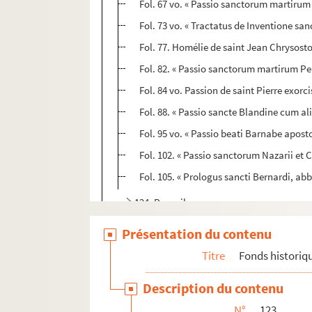
Fol. 67 vo. « Passio sanctorum martirum 
Fol. 73 vo. « Tractatus de Inventione san
Fol. 77. Homélie de saint Jean Chrysosto
Fol. 82. « Passio sanctorum martirum Pe
Fol. 84 vo. Passion de saint Pierre exorci
Fol. 88. « Passio sancte Blandine cum alii
Fol. 95 vo. « Passio beati Barnabe aposto
Fol. 102. « Passio sanctorum Nazarii et Ce
Fol. 105. « Prologus sancti Bernardi, abb
124. Recueil
125. Recueil d'ouvrages de théologie
Présentation du contenu
126. Recueil
Titre
Fonds historiq
127. Recueil d'ouvrages de théologie
Description du contenu
128. Recueil d'ouvrages de théologie
N°
123
129. Fragments de manuscrits