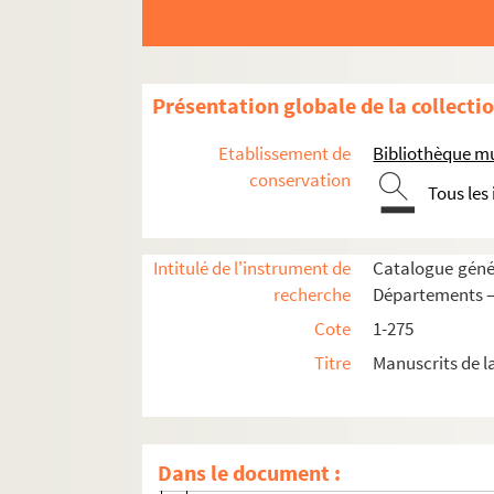
113. Pierre Lombard. Livres I et II des Sente
114. Lettres et opuscules de saint Jérôme, 
115. Recueil d'extraits des ouvrages de saint
Présentation globale de la collecti
116. Recueil d'ouvrages de théologie
Etablissement de
Bibliothèque mu
117. [Titre absent ou non renseigné]
conservation
Tous les
118. S. Grégoire le Grand. Dialogorum libri 
119. « Prefatio Amantii Origenis, doctoris 
Intitulé de l'instrument de
Catalogue génér
120. OEuvres diverses d'Hugues de Saint-
recherche
Départements —
121. [Titre absent ou non renseigné]
Cote
1-275
122. Recueil d'ouvrages de théologie
Titre
Manuscrits de l
123. Recueil
Fol. 1. « Publica Theophili penitencia, 
Fol. 6. Fulbert, évêque de Chartres. « Se
Dans le document :
Fol. 8 vo. « Sermo beati Hieronimi de ass