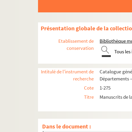
22. Guillaume Péraud. « Summa de viciis »
23. Guillaume Péraud. « Summa de virtutibu
24. Jean de Salisbury. « Policraticus de 
Présentation globale de la collecti
25. Commentaire anonyme sur Valère-Max
Etablissement de
Bibliothèque mu
26. Barthélemi de Glanville. « Liber de propr
conservation
Tous les
27-30. Jacques Desperiers, « gymnasiarcha L
31-32. Poirier, ancien recteur de l'Universit
Intitulé de l'instrument de
Catalogue génér
33-39. « Elementa philosophiae, tradita a d. 
recherche
Départements —
40. Recueil de physique et d'astronomie
Cote
1-275
41-42. Albert le Grand. « Liber de animali
Titre
Manuscrits de l
43. J. Brayer, ancien bibliothécaire de Sois
44-45. J. Brayer, ancien bibliothécaire de S
46. J. Brayer, ancien bibliothécaire de Sois
Dans le document :
47. « Tractatus primus Breviarii filii Serapi