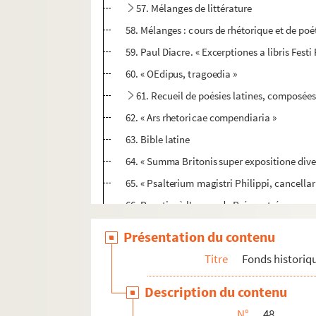
57. Mélanges de littérature
58. Mélanges : cours de rhétorique et de poé
59. Paul Diacre. « Excerptiones a libris Fes
60. « OEdipus, tragoedia »
61. Recueil de poésies latines, composée
62. « Ars rhetoricae compendiaria »
63. Bible latine
64. « Summa Britonis super expositione div
65. « Psalterium magistri Philippi, cancellari
66. Psautier à l'usage de Prémontré
67. « Psalterium ordinatum per ferias secu
Présentation du contenu
68. Pierre Lombard. Commentaire sur les P
Titre
Fonds historiq
69. Fragment d'un commentaire sur le Psautie
Description du contenu
70. Texte hébreu du Deutéronome ; imprimé, a
N°
48
71. L'Exode et Isaïe, avec la glose ordinaire