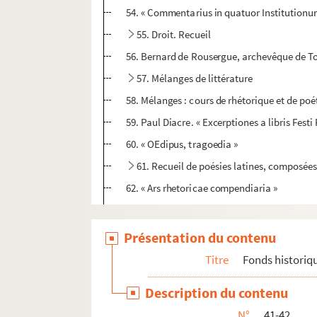
54. « Commentarius in quatuor Institutionum
55. Droit. Recueil
56. Bernard de Rousergue, archevêque de To
57. Mélanges de littérature
58. Mélanges : cours de rhétorique et de poé
59. Paul Diacre. « Excerptiones a libris Fes
60. « OEdipus, tragoedia »
61. Recueil de poésies latines, composée
62. « Ars rhetoricae compendiaria »
63. Bible latine
64. « Summa Britonis super expositione div
Présentation du contenu
65. « Psalterium magistri Philippi, cancellari
Titre
Fonds historiq
66. Psautier à l'usage de Prémontré
Description du contenu
67. « Psalterium ordinatum per ferias secu
N°
41-42