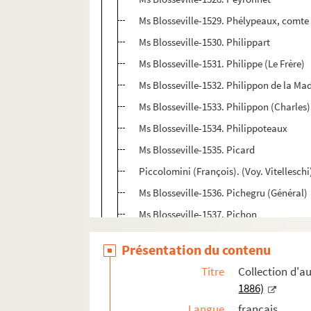
Ms Blosseville-1529. Phélypeaux, comte
Ms Blosseville-1530. Philippart
Ms Blosseville-1531. Philippe (Le Frère)
Ms Blosseville-1532. Philippon de la Ma
Ms Blosseville-1533. Philippon (Charles)
Ms Blosseville-1534. Philippoteaux
Ms Blosseville-1535. Picard
Piccolomini (François). (Voy. Vitelleschi
Ms Blosseville-1536. Pichegru (Général)
Ms Blosseville-1537. Pichon
Ms Blosseville-1538. Pichot (Amédée)
Présentation du contenu
Ms Blosseville-1539. Picot
Titre
Collection d'
Ms Blosseville-1540. Pigault-Lebrun
1886)
Ms Blosseville-1541. Piis (Chevalier de)
Langue
français