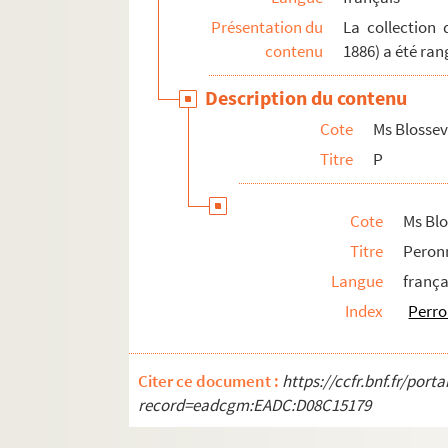
Ms Blosseville-1542. Pillet (Léon)
Présentation du
La collection 
Ms Blosseville-1543. Pillon
contenu
1886) a été ran
Ms Blosseville-1544. Pinard
Description du contenu
Ms Blosseville-1545. Pinaud (Joseph)
Cote
Ms Blossev
Ms Blosseville-1546. Pinel
Titre
P
Ms Blosseville-1547. Piron
Ms Blosseville-1548. Pitrat
Cote
Ms Blo
Pixerécourt. (Voy. Guilbert de)
Titre
Peron
Ms Blosseville-1549. Plater
Langue
frança
Ms Blosseville-1550. Plessy
Index
Perro
Ms Blosseville-1551. Pléville-Lepelley
Ms Blosseville-1552. Podenas (Prince de
Citer ce document :
https://ccfr.bnf.fr/por
Ms Blosseville-1553. Poivet
record=eadcgm:EADC:D08C15179
Ms Blosseville-1554. Poirson (Ch)