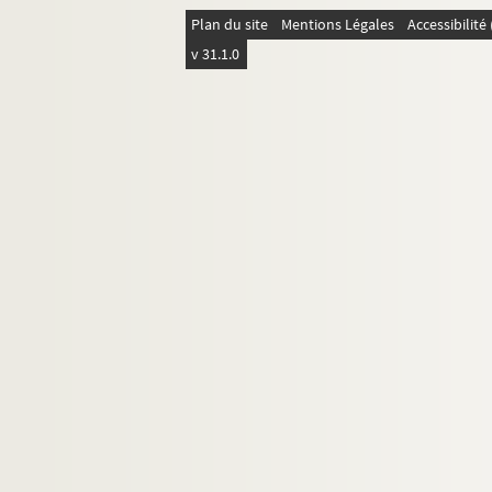
Ms Blosseville-1555. Poirson (A.)
Plan du site
Mentions Légales
Accessibilit
Ms Blosseville-1556. Polastron (Comte d
v 31.1.0
Ms Blosseville-1557. Polignac (Duc de)
Ms Blosseville-1558. Polignac (Prince de
Ms Blosseville-1559. Polignac (Diane, c
Ms Blosseville-1560. Polo (Général)
Ms Blosseville-1561. Polonceau
Ms Blosseville-1562. Pongerville (De)
Ms Blosseville-1563. Pons d'Anières (Pri
Ms Blosseville-1564. Pons Saint-Maurice
Ms Blosseville-1565. Pontchartrain (Co
Ms Blosseville-1566. Pontécoulant (Doul
Ms Blosseville-1567. Pontécoulant (Vic
Ms Blosseville-1568. Pontgibaud (Comte
Ms Blosseville-1569. Pontis