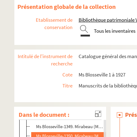
Michaud. (Voy. Bernard)
Présentation globale de la collection
Ms Blosseville-1337. Michel (Francisque)
Etablissement de
Bibliothèque patrimoniale 
Ms Blosseville-1338. Michel (Théodore)
conservation
Tous les inventaires
Ms Blosseville-1339. Michel (Scipion)
Ms Blosseville-1340. Michelet (J.)
Ms Blosseville-1341. Migne (Abbé)
Intitulé de l'instrument de
Catalogue général des manu
Ms Blosseville-1342. Milet de Mureau
recherche
Ms Blosseville-1343. Millevoye
Cote
Ms Blosseville 1 à 1927
Ms Blosseville-1344. Millin (A.-E.)
Titre
Manuscrits de la bibliothèq
Ms Blosseville-1345. Milon de Mesne (Comte de)
Ms Blosseville-1346. Miquel
Ms Blosseville-1347. Mirabeau (Chevalier)
Dans le document :
Prés
Ms Blosseville-1348. Mirabeau-Riquetti (Comte de)
Ms Blosseville-1349. Mirabeau (Marquis de)
Ms Blosseville-1350. Mirabeau (Marquise de)