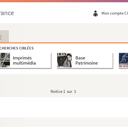
rance
Mon compte C
E
CHERCHES CIBLÉES
Imprimés
Base
multimédia
Patrimoine
Notice
1 sur 1