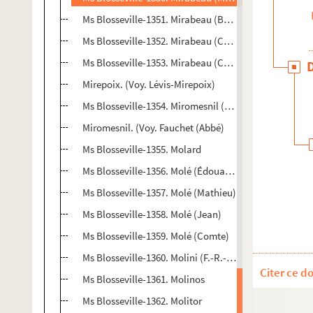
Ms Blosseville-1351. Mirabeau (Bailli de)
Ms Blosseville-1352. Mirabeau (Comte de)
Ms Blosseville-1353. Mirabeau (Chevalier de), dit M
Mirepoix. (Voy. Lévis-Mirepoix)
Ms Blosseville-1354. Miromesnil (De)
Miromesnil. (Voy. Fauchet (Abbé)
Ms Blosseville-1355. Molard
Ms Blosseville-1356. Molé (Édouard)
Ms Blosseville-1357. Molé (Mathieu)
Ms Blosseville-1358. Molé (Jean)
Ms Blosseville-1359. Molé (Comte)
Ms Blosseville-1360. Molini (F.-R.-A.)
Citer ce d
Ms Blosseville-1361. Molinos
Ms Blosseville-1362. Molitor