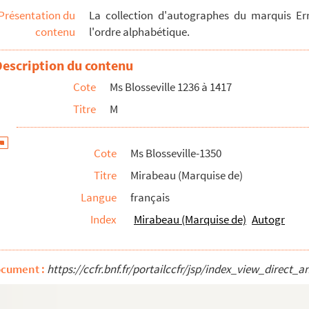
Présentation du
La collection d'autographes du marquis Ern
contenu
l'ordre alphabétique.
irabeau-Tonneau
Description du contenu
Cote
Ms Blosseville 1236 à 1417
Titre
M
Cote
Ms Blosseville-1350
Titre
Mirabeau (Marquise de)
Langue
français
Index
Mirabeau (Marquise de)
Autogr
ocument :
https://ccfr.bnf.fr/portailccfr/jsp/index_view_dire