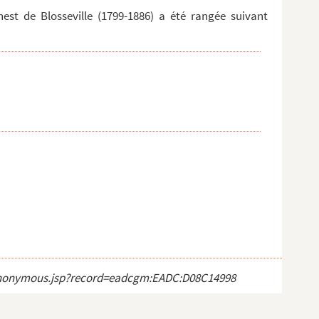
est de Blosseville (1799-1886) a été rangée suivant
ct_anonymous.jsp?record=eadcgm:EADC:D08C14998