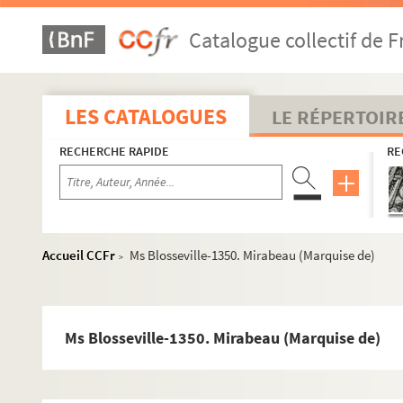
Ms Blosseville-1323. Merlin, de Thionville
Catalogue collectif de F
Ms Blosseville-1324. Méry
Ms Blosseville-1325. Mesmer
Ms Blosseville-1326. Mesmes (J.-J., comte de)
LES CATALOGUES
LE RÉPERTOIR
Ms Blosseville-1327. Mesmes (Henri de)
RECHERCHE RAPIDE
RE
Ms Blosseville-1328. Mesnard (Comte de)
Ms Blosseville-1329. Mesnet
Ms Blosseville-1330. Metschersky (Prince)
Ms Blosseville-1331. Metternich (Prince de)
Accueil CCFr
Ms Blosseville-1350. Mirabeau (Marquise de)
>
Ms Blosseville-1332. Meurisset
Ms Blosseville-1333. Meyerbeer
Ms Blosseville-1334. Micali
Ms Blosseville-1350. Mirabeau (Marquise de)
Ms Blosseville-1335. Michaud (L.)
Ms Blosseville-1336. Michaud (J.)