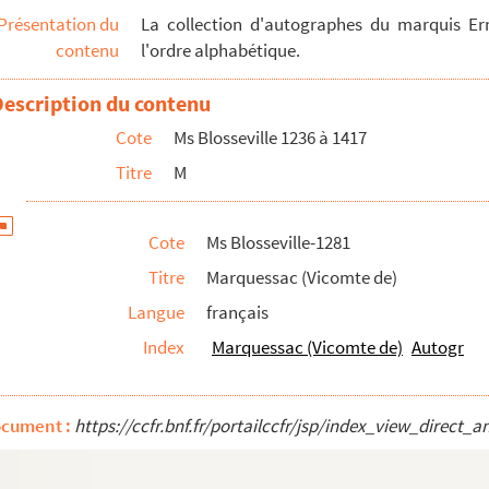
Présentation du
La collection d'autographes du marquis Ern
contenu
l'ordre alphabétique.
Description du contenu
Cote
Ms Blosseville 1236 à 1417
Titre
M
Cote
Ms Blosseville-1281
Titre
Marquessac (Vicomte de)
Langue
français
Index
Marquessac (Vicomte de)
Autogr
ocument :
https://ccfr.bnf.fr/portailccfr/jsp/index_view_dire