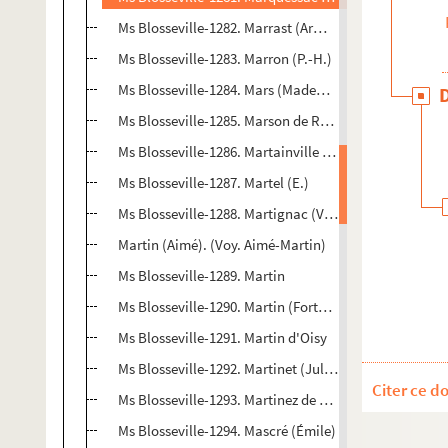
Ms Blosseville-1282. Marrast (Armand)
Ms Blosseville-1283. Marron (P.-H.)
Ms Blosseville-1284. Mars (Mademoiselle)
Ms Blosseville-1285. Marson de Rohan (Comtesse de)
Ms Blosseville-1286. Martainville (A.)
Ms Blosseville-1287. Martel (E.)
Ms Blosseville-1288. Martignac (Vicomte)
Martin (Aimé). (Voy. Aimé-Martin)
Ms Blosseville-1289. Martin
Ms Blosseville-1290. Martin (Fortuné)
Ms Blosseville-1291. Martin d'Oisy
Ms Blosseville-1292. Martinet (Jules)
Citer ce d
Ms Blosseville-1293. Martinez de La Rosa
Ms Blosseville-1294. Mascré (Émile)