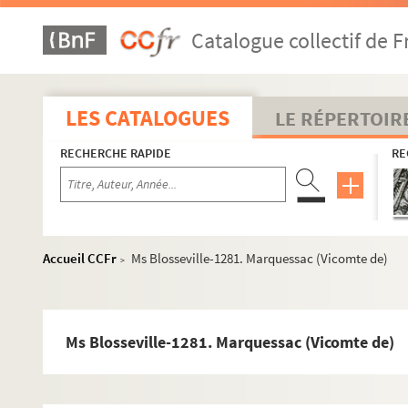
Ms Blosseville-1255. Mandar (Théophile)
Catalogue collectif de F
Ms Blosseville-1256. Mandaroux de Vertanic
Ms Blosseville-1257. Mangland
Ms Blosseville-1258. Manry
LES CATALOGUES
LE RÉPERTOIR
Ms Blosseville-1259. Maquan
RECHERCHE RAPIDE
RE
Ms Blosseville-1260. Marbeuf (Comte de)
Ms Blosseville-1261. Marcellin (Abbé)
Ms Blosseville-1262. Marcellus (Comte de)
Ms Blosseville-1263. Marcellus (Vicomte de)
Accueil CCFr
Ms Blosseville-1281. Marquessac (Vicomte de)
>
Ms Blosseville-1264. Marcet-Martial de La Roche-Arn
Ms Blosseville-1265. Marduel
Ms Blosseville-1266. Maréchal (Henri)
Ms Blosseville-1281. Marquessac (Vicomte de)
Ms Blosseville-1267. Mareschal (Georges)
Ms Blosseville-1268. Marescot (Comte de)