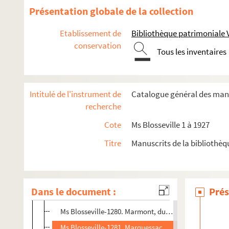
Maret. (Voy. Bassano (Duc de)
Présentation globale de la collection
Ms Blosseville-1269. Margat
Etablissement de
Bibliothèque patrimoniale 
Ms Blosseville-1270. Margon (A. de)
conservation
Tous les inventaires
Ms Blosseville-1271. Marguerite de France
Maribon-Montant. (Voy. Bernard)
Ms Blosseville-1272. Maria-Stella-Petronilla, baronne
Intitulé de l'instrument de
Catalogue général des manu
Ms Blosseville-1273. Marie-Casimir, reine de Pologne
recherche
Ms Blosseville-1274. Marie-Joséphine-Louise de Savoi
Cote
Ms Blosseville 1 à 1927
Ms Blosseville-1275. Mariette
Titre
Manuscrits de la bibliothèq
Ms Blosseville-1276. Marin (Scipion)
Ms Blosseville-1277. Marigny (Marquis de)
Ms Blosseville-1278. Marillac (Michel de)
Dans le document :
Prés
Ms Blosseville-1279. Marjolin
Ms Blosseville-1280. Marmont, duc de Raguse
Ms Blosseville-1281. Marquessac (Vicomte de)