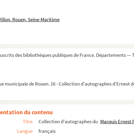
Villon. Rouen, Seine-Maritime
 Sternberg, née comtesse de Joinville
scrits des bibliothèques publiques de France. Départements — Tom
e, femme de Louis XVIII
ue municipale de Rouen. 16 - Collection d'autographes d'Ernest de
entation du contenu
Titre
Collection d'autographes du
Marquis Ernest P
Langue
français