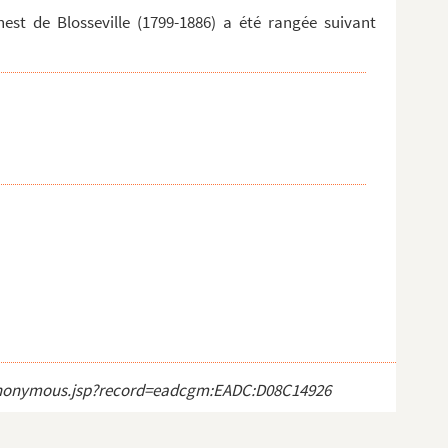
est de Blosseville (1799-1886) a été rangée suivant
ct_anonymous.jsp?record=eadcgm:EADC:D08C14926