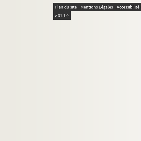
Ms Blosseville-1316. Mentelle
Plan du site
Mentions Légales
Accessibilit
Ms Blosseville-1317. Mercier (Théophile)
v 31.1.0
Ms Blosseville-1318. Merilhou
Ms Blosseville-1319. Mérimée
Ms Blosseville-1320. Mérimée
Ms Blosseville-1321. Merle
Ms Blosseville-1322. Merlin, de Douai
Ms Blosseville-1323. Merlin, de Thionvill
Ms Blosseville-1324. Méry
Ms Blosseville-1325. Mesmer
Ms Blosseville-1326. Mesmes (J.-J., com
Ms Blosseville-1327. Mesmes (Henri de)
Ms Blosseville-1328. Mesnard (Comte de
Ms Blosseville-1329. Mesnet
Ms Blosseville-1330. Metschersky (Princ