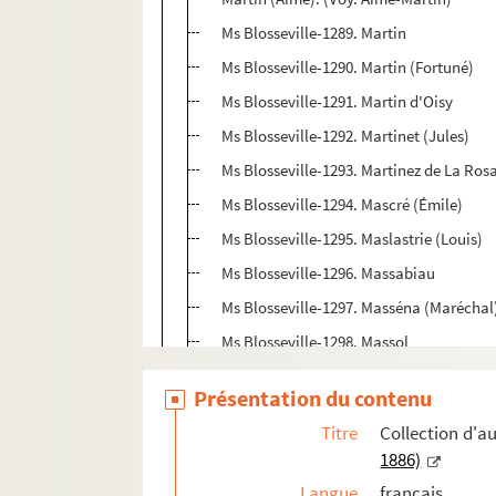
Ms Blosseville-1289. Martin
Ms Blosseville-1290. Martin (Fortuné)
Ms Blosseville-1291. Martin d'Oisy
Ms Blosseville-1292. Martinet (Jules)
Ms Blosseville-1293. Martinez de La Ros
Ms Blosseville-1294. Mascré (Émile)
Ms Blosseville-1295. Maslastrie (Louis)
Ms Blosseville-1296. Massabiau
Ms Blosseville-1297. Masséna (Maréchal
Ms Blosseville-1298. Massol
Mathieu. (Voy. Bentabole)
Présentation du contenu
Ms Blosseville-1299. Matter
Titre
Collection d'
Ms Blosseville-1300. Maugaundans
1886)
Ms Blosseville-1301. Mauguin
Langue
français