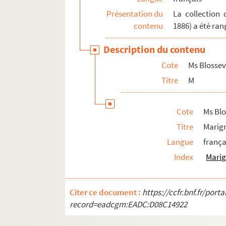
Ms Blosseville-1302. Maupeou (René de)
Présentation du
La collection 
Ms Blosseville-1303. Maupertuis
contenu
1886) a été ran
Ms Blosseville-1304. Maurepas
Description du contenu
er
Ms Blosseville-1305. Maximilien I
, roi 
Cote
Ms Blossev
Ms Blosseville-1306. Mazarin (Duc de)
Titre
M
Ms Blosseville-1307. Meifrède
Ms Blosseville-1308. Méjan
Cote
Ms Blo
Ms Blosseville-1309. Méjan (Maurice)
Titre
Marign
Ms Blosseville-1310. Meldola
Langue
frança
Ms Blosseville-1311. Menebrea (Léon)
Index
Marig
Ms Blosseville-1312. Mendizabal
Ms Blosseville-1313. Mengin (G.)
Citer ce document :
https://ccfr.bnf.fr/por
Ms Blosseville-1314. Mengin-Fondragon
record=eadcgm:EADC:D08C14922
Ms Blosseville-1315. Mennechet (Ed)