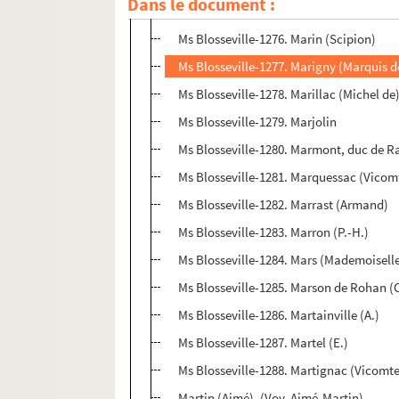
Dans le document :
Ms Blosseville-1275. Mariette
Ms Blosseville-1276. Marin (Scipion)
Ms Blosseville-1277. Marigny (Marquis d
Ms Blosseville-1278. Marillac (Michel de
Ms Blosseville-1279. Marjolin
Ms Blosseville-1280. Marmont, duc de R
Ms Blosseville-1281. Marquessac (Vicom
Ms Blosseville-1282. Marrast (Armand)
Ms Blosseville-1283. Marron (P.-H.)
Ms Blosseville-1284. Mars (Mademoisell
Ms Blosseville-1285. Marson de Rohan (
Ms Blosseville-1286. Martainville (A.)
Ms Blosseville-1287. Martel (E.)
Ms Blosseville-1288. Martignac (Vicomt
Martin (Aimé). (Voy. Aimé-Martin)