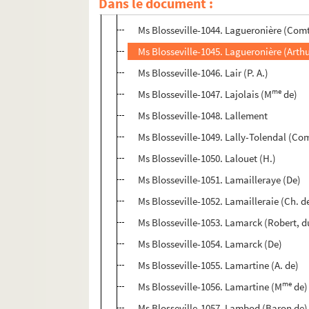
Dans le document :
Ms Blosseville-1043. Lainé (Vicomte)
Ms Blosseville-1044. Lagueronière (Com
Ms Blosseville-1045. Lagueronière (Arthu
Ms Blosseville-1046. Lair (P. A.)
me
Ms Blosseville-1047. Lajolais (M
de)
Ms Blosseville-1048. Lallement
Ms Blosseville-1049. Lally-Tolendal (Co
Ms Blosseville-1050. Lalouet (H.)
Ms Blosseville-1051. Lamailleraye (De)
Ms Blosseville-1052. Lamailleraie (Ch. d
Ms Blosseville-1053. Lamarck (Robert, d
Ms Blosseville-1054. Lamarck (De)
Ms Blosseville-1055. Lamartine (A. de)
me
Ms Blosseville-1056. Lamartine (M
de)
Ms Blosseville-1057. Lambod (Baron de)