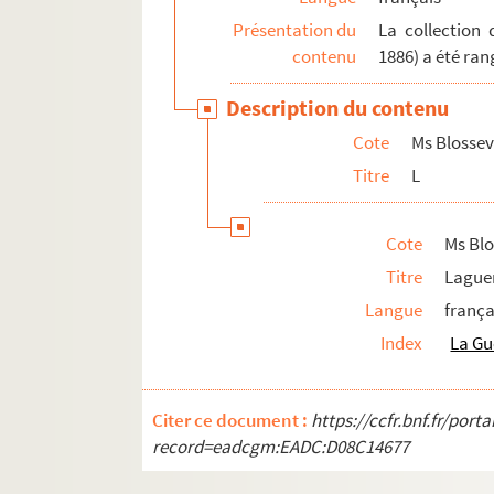
Ms Blosseville-1071. Lantisy (Comte de)
Présentation du
La collection 
Ms Blosseville-1072. Lapopelinière (Ma
contenu
1886) a été ran
Ms Blosseville-1073. Laplace (Marquis d
Description du contenu
Ms Blosseville-1074. Laporte (Hippolyte
Cote
Ms Blossev
Ms Blosseville-1075. Laporte-Lalanne
Titre
L
Ms Blosseville-1076. Laporte du Theil
Ms Blosseville-1077. Lapylaire (Baron de
Cote
Ms Blo
Ms Blosseville-1078. Larcy (Baron de)
Titre
Laguer
Ms Blosseville-1079. La Reynie (De)
Langue
frança
Ms Blosseville-1080. La Rochefoucauld 
Index
La Gu
Ms Blosseville-1081. La Rochefoucauld (
Ms Blosseville-1082. Larochejaquelein (
Citer ce document :
https://ccfr.bnf.fr/por
Ms Blosseville-1083. Larochejaquelein (
record=eadcgm:EADC:D08C14677
Ms Blosseville-1084. Larochejaquelein 