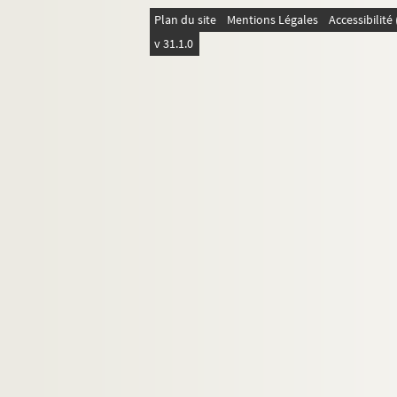
Larochearnaud. (Voy. Marcet)
Plan du site
Mentions Légales
Accessibilit
Ms Blosseville-1085. Laroquette (De)
v 31.1.0
Ms Blosseville-1086. Larrey (Baron)
Ms Blosseville-1087. Las-Cases (Comte d
Ms Blosseville-1088. Las-Cases (Emmanu
Ms Blosseville-1089. Laserrie (G. de)
Ms Blosseville-1090. Lasource
Ms Blosseville-1091. Lassaussaye
Ms Blosseville-1092. Lassone
Ms Blosseville-1093. Latouche (Comte d
Ms Blosseville-1094. Latour d'Auvergne
Ms Blosseville-1095. Latour-Dupin-Cham
Ms Blosseville-1096. Latour-Dupin (Gouv
Ms Blosseville-1097. La Tour et Taxis (Pr
Ms Blosseville-1098. Latour-Maubourg (V