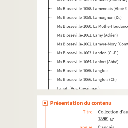
Ms Blosseville-1058. Lamennais (Abbé F.
Ms Blosseville-1059. Lamoignon (De)
Ms Blosseville-1060. La Mothe-Houdanco
Ms Blosseville-1061. Lamy (Adrien)
Ms Blosseville-1062. Lamyre-Mory (Comt
Ms Blosseville-1063. Landon (C.-P.)
Ms Blosseville-1064. Lanfort (Abbé)
Ms Blosseville-1065. Langlois
Ms Blosseville-1066. Langlois (Ch)
Lanot. (Voy. Cavaignac)
Ms Blosseville-1067. Lanoue (Vicomte d
Présentation du contenu
Ms Blosseville-1068. Lansdowne
Titre
Collection d'
Ms Blosseville-1069. Lansdowne (Marqui
1886)
Ms Blosseville-1070. Lantier (De)
Langue
français