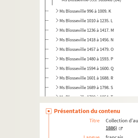
Ms Blosseville 996 à 1009. K
Ms Blosseville 1010 à 1235. L
Ms Blosseville 1236 à 1417. M
Ms Blosseville 1418 à 1456. N
Ms Blosseville 1457 à 1479. O
Ms Blosseville 1480 à 1593. P
Ms Blosseville 1594 à 1600. Q
Ms Blosseville 1601 à 1688. R
Ms Blosseville 1689 à 1798. S
Ms Blosseville 1799 à 1854. T
Ms Blosseville 1855 à 1856. U
Présentation du contenu
Ms Blosseville 1857 à 1909. V
Titre
Collection d'
Ms Blosseville 1910 à 1920. W
1886)
Ms Blosseville 1921. X
Langue
français