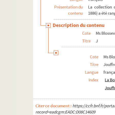
Ms Blosseville 1922 à 1923. Y
Présentation du
La collection 
contenu
1886) a été ran
Ms Blosseville 1924 à 1927. Z
Description du contenu
Cote
Ms Blossevi
Titre
J
Cote
Ms Blo
Titre
Jouffr
Langue
frança
Index
La Bo
Jouff
Citer ce document :
https://ccfr.bnf.fr/por
record=eadcgm:EADC:D08C14609