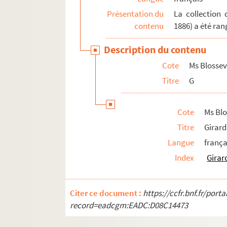
Ms Blosseville-888. Grouchy (Comte de)
Présentation du
La collection 
Ms Blosseville-889. Groult de Tourlaville 
contenu
1886) a été ran
Ms Blosseville-890. Grover
Description du contenu
Ms Blosseville-891. Grün
Cote
Ms Blossevi
Ms Blosseville-892. Grune (Adolphe)
Titre
G
Ms Blosseville-893. Gudin (Vicomte)
Ms Blosseville-894. Gudin
Cote
Ms Blo
Ms Blosseville-895. Guénegaud (Baron d
Titre
Girard
Ms Blosseville-896. Guerbois
Langue
frança
Ms Blosseville-897. Guérin
Index
Girar
Ms Blosseville-898. Guérin (A.)
Ms Blosseville-899. Guérin (Léon)
Citer ce document :
https://ccfr.bnf.fr/por
Ms Blosseville-900. Guersens
record=eadcgm:EADC:D08C14473
Guffroy. (Voy. Bayle)