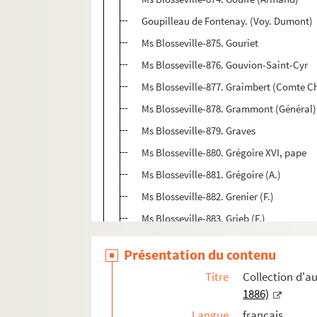
Goupilleau de Fontenay. (Voy. Dumont)
Ms Blosseville-875. Gouriet
Ms Blosseville-876. Gouvion-Saint-Cyr
Ms Blosseville-877. Graimbert (Comte Ch
Ms Blosseville-878. Grammont (Général)
Ms Blosseville-879. Graves
Ms Blosseville-880. Grégoire XVI, pape
Ms Blosseville-881. Grégoire (A.)
Ms Blosseville-882. Grenier (F.)
Ms Blosseville-883. Grieb (F.)
Ms Blosseville-884. Grignan (Marquis de
Présentation du contenu
Ms Blosseville-885. Gros (Baron)
Titre
Collection d'
Ms Blosseville-886. Gros
1886)
Ms Blosseville-887. Grouchy (Maréchal 
Langue
français