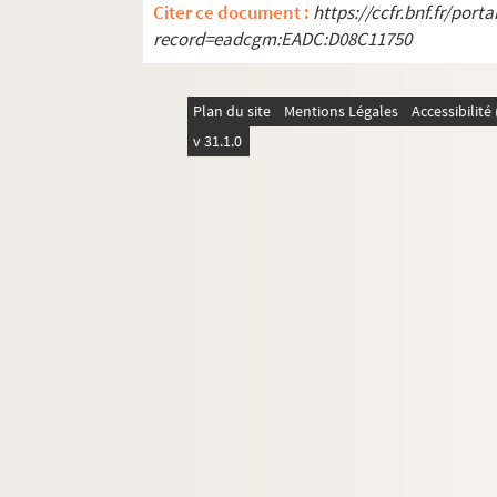
Citer ce document :
https://ccfr.bnf.fr/por
Ms Leber-5650-Chartrier. Acte original, en frança
record=eadcgm:EADC:D08C11750
Ms Leber-5651-Chartrier. Lettres, en français, d
Ms Leber-5652-Chartrier. Bulle du pape Clément 
Plan du site
Mentions Légales
Accessibilit
Ms Leber-5653. Bulle du pape Honorius IV en fav
v 31.1.0
Ms Leber-5654-Chartrier. Vingt-cinq chartes-parti
Ms Leber-5655-Chartrier. Acte d'accroissement d
Ms Leber-5656-Portefeuille A. Lettre de Gaucher
Ms Leber-5657-Portefeuille A. Vidimus d'une obli
Ms Leber-5658-Chartrier. Acte de réconciliation 
Ms Leber-5659-Portefeuille A. Commission donnée p
Ms Leber-5660-Portefeuille A. Donation, de mai 1
Ms Leber-5661-Portefeuille A. Autres lettres d
Ms Leber-5662-Portefeuille A. Cinq chartes du
Ms Leber-5663-Chartrier. Acte du prévôt de S. Pi