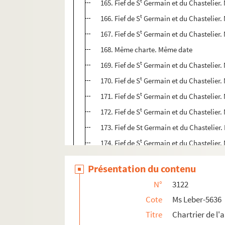
t
165. Fief de S
Germain et du Chastelier. 
t
166. Fief de S
Germain et du Chastelier.
t
167. Fief de S
Germain et du Chastelier. 
168. Même charte. Même date
t
169. Fief de S
Germain et du Chastelier. 
t
170. Fief de S
Germain et du Chastelier. 
t
171. Fief de S
Germain et du Chastelier.
t
172. Fief de S
Germain et du Chastelier.
173. Fief de St Germain et du Chastelier
t
174. Fief de S
Germain et du Chastelier. M
175. Bail de la Grange des Loges dépen
Présentation du contenu
176. Dîme de la Grange des Loges, appa
N°
3122
177. Le cardinal de Rambouillet donne e
Cote
Ms Leber-5636
178. La dîme des bleds noirs de la Gran
Titre
Chartrier de l
179. Nicolas et Julien Rouillé vendent à