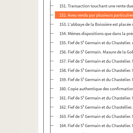
151. Transaction touchant une rente due 
152. Aveu rendu par plusieurs particulie
153. L'abbaye de la Boissière est placée
154. Mêmes dispositions que dans la pré
t
155. Fief de S
Germain et du Chastelier. 
t
156. Fief de S
Germain. Masure de la Gob
t
157. Fief de S
Germain et du Chastelier.
t
158. Fief de S
Germain et du Chastelier. 
t
159. Fief de S
Germain et du Chastelier. 
160. Copie authentique des confirmations
t
161. Fief de S
Germain et du Chastelier. 
t
162. Fief de S
Germain et du Chastellier.
t
163. Fief de S
Germain et du Chastelier. 
t
164. Fief de S
Germain et du Chastelier.