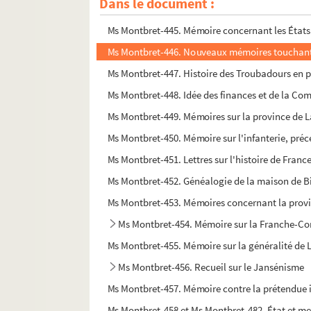
Dans le document :
Ms Montbret-444. Recueil
Ms Montbret-445. Mémoire concernant les États 
Ms Montbret-446. Nouveaux mémoires touchant la 
Ms Montbret-447. Histoire des Troubadours en p
Ms Montbret-448. Idée des finances et de la Com
Ms Montbret-449. Mémoires sur la province de
Ms Montbret-450. Mémoire sur l'infanterie, précé
Ms Montbret-451. Lettres sur l'histoire de France
Ms Montbret-452. Généalogie de la maison de Bi
Ms Montbret-453. Mémoires concernant la provi
Ms Montbret-454. Mémoire sur la Franche-Com
Ms Montbret-455. Mémoire sur la généralité de 
Ms Montbret-456. Recueil sur le Jansénisme
Ms Montbret-457. Mémoire contre la prétendue in
Ms Montbret-458 et Ms Montbret-482. État et m