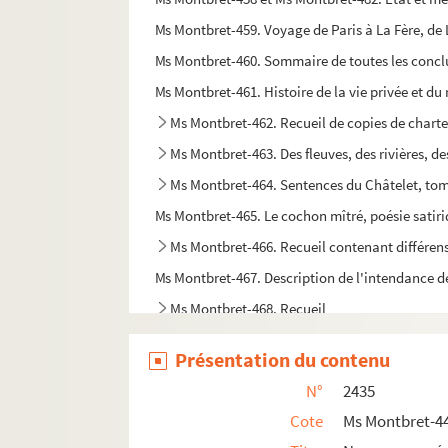
Ms Montbret-459. Voyage de Paris à La Fère, de 
Ms Montbret-460. Sommaire de toutes les conclus
Ms Montbret-461. Histoire de la vie privée et d
Ms Montbret-462. Recueil de copies de chart
Ms Montbret-463. Des fleuves, des rivières, de
Ms Montbret-464. Sentences du Châtelet, tom
Ms Montbret-465. Le cochon mîtré, poésie satiri
Ms Montbret-466. Recueil contenant différens 
Ms Montbret-467. Description de l'intendance d
Ms Montbret-468. Recueil
Ms Montbret-469. Mémoire servant d'instructio
Présentation du contenu
Ms Montbret-470. Recueil de pièces, tragédies
N°
2435
Ms Montbret-471. Traité de la régale, 1681
Cote
Ms Montbret-4
Ms Montbret-472. Traduction de quelques liv