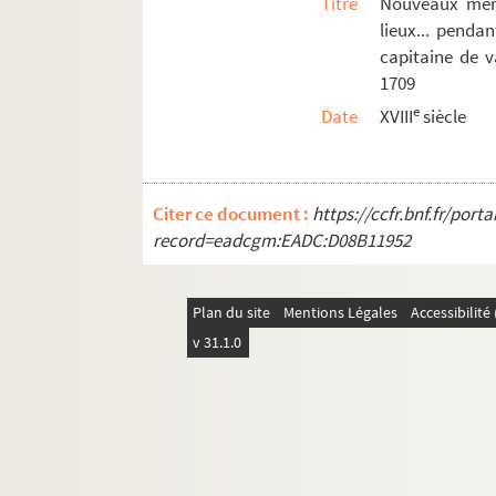
Titre
Nouveaux mémo
Ms Montbret-473. Mémoire sur la Franche-Comté
lieux... penda
Ms Montbret-474. Mémoires concernant les pays
capitaine de v
1709
Ms Montbret-475. Pensées libres sur la religion, 
e
Date
XVIII
siècle
Ms Montbret-476. Recueil de poésies diverses, o
Ms Montbret-477. Les institutions au droit franç
Ms Montbret-478. Mémoire sur la généralité d
Citer ce document :
https://ccfr.bnf.fr/por
Ms Montbret-479. Mémoires sur le commerce de la
record=eadcgm:EADC:D08B11952
Ms Montbret-480. Mémoire concernant la général
Ms Montbret-481. Recueil pour l'histoire des Socini
Plan du site
Mentions Légales
Accessibilit
Ms Montbret-482 et Ms Montbret-458. État et m
v 31.1.0
Ms Montbret-483. Règlement pour les sœurs offic
Ms Montbret-484. Mémoires sur la généralité de
Ms Montbret-485. Recueil de mémoires sur l
Ms Montbret-486. Le procez de François Ravail