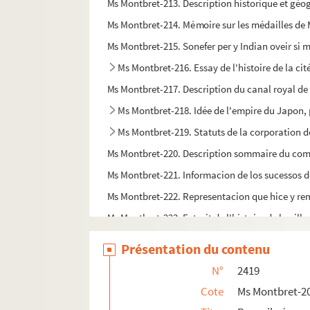
Ms Montbret-213. Description historique et géogr
Ms Montbret-214. Mémoire sur les médailles de M
Ms Montbret-215. Sonefer per y Indian oveir si 
Ms Montbret-216. Essay de l'histoire de la ci
Ms Montbret-217. Description du canal royal de
Ms Montbret-218. Idée de l'empire du Japon, 
Ms Montbret-219. Statuts de la corporation de
Ms Montbret-220. Description sommaire du co
Ms Montbret-221. Informacion de los sucessos de
Ms Montbret-222. Representacion que hice y remi
Ms Montbret-223. Extrait de l'histoire de la ville
Ms Montbret-224. Mémoire général sur le commer
Présentation du contenu
Ms Montbret-225. Mémoires touchant le commerce
N°
2419
Ms Montbret-226. Mémoires sur le commerce de
Cote
Ms Montbret-2
Ms Montbret-227. Vivres, 1754. Département d'Al