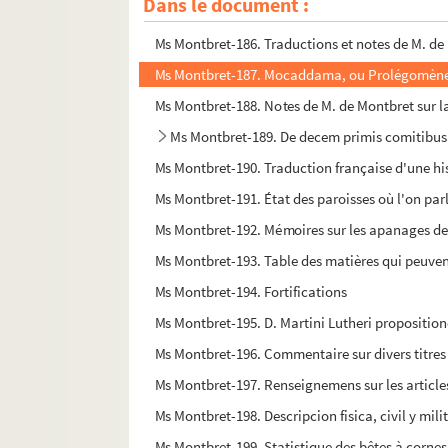
Dans le document :
Ms Montbret-185. Extraits de droit, sous forme 
Ms Montbret-186. Traductions et notes de M. de 
Ms Montbret-187. Mocaddama, ou Prolégomènes 
Ms Montbret-188. Notes de M. de Montbret sur la
Ms Montbret-189. De decem primis comitibus
Ms Montbret-190. Traduction française d'une his
Ms Montbret-191. État des paroisses où l'on par
Ms Montbret-192. Mémoires sur les apanages de
Ms Montbret-193. Table des matières qui peuvent
Ms Montbret-194. Fortifications
Ms Montbret-195. D. Martini Lutheri propositio
Ms Montbret-196. Commentaire sur divers titres
Ms Montbret-197. Renseignemens sur les articles 
Ms Montbret-198. Descripcion fisica, civil y mil
Ms Montbret-199. Statistique des bêtes à cornes, 