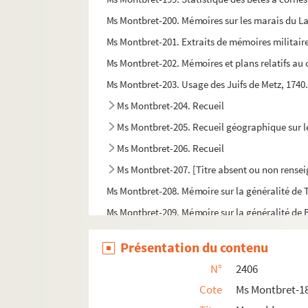
Ms Montbret-200. Mémoires sur les marais du La
Ms Montbret-201. Extraits de mémoires militaire
Ms Montbret-202. Mémoires et plans relatifs au 
Ms Montbret-203. Usage des Juifs de Metz, 1740. 
Ms Montbret-204. Recueil
Ms Montbret-205. Recueil géographique sur le
Ms Montbret-206. Recueil
Ms Montbret-207. [Titre absent ou non rense
Ms Montbret-208. Mémoire sur la généralité de 
Ms Montbret-209. Mémoire sur la généralité de 
Ms Montbret-210. Mémoire sur la généralité de
Présentation du contenu
Ms Montbret-211. Mémoire sur la généralité de
N°
2406
Ms Montbret-212. Mémoire sur la fabrication des 
Cote
Ms Montbret-1
Ms Montbret-213. Description historique et géogr