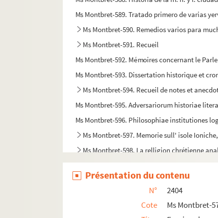
Ms Montbret-589. Tratado primero de varias yer
Ms Montbret-590. Remedios varios para mu
Ms Montbret-591. Recueil
Ms Montbret-592. Mémoires concernant le Parlement
Ms Montbret-593. Dissertation historique et cron
Ms Montbret-594. Recueil de notes et anecdo
Ms Montbret-595. Adversariorum historiae liter
Ms Montbret-596. Philosophiae institutiones l
Ms Montbret-597. Memorie sull' isole Ioniche, d
Ms Montbret-598. La relligion chrétienne analis
Ms Montbret-599. Relations de ce qui s'est pas
Présentation du contenu
Ms Montbret-600. Vies des papes, de Léon X (151
N°
2404
Ms Montbret-601. Stats Forfatningen af Fijrst
Cote
Ms Montbret-5
Ms Montbret-602. Traité sommaire de la taille ré