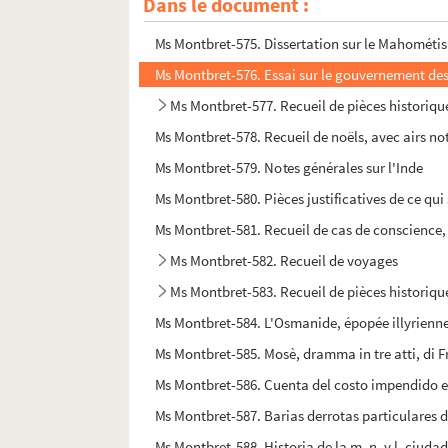
Dans le document :
Ms Montbret-574. Le paysan du Danube, ou consid
Ms Montbret-575. Dissertation sur le Mahométism
Ms Montbret-576. Essai sur le gouvernement des
Ms Montbret-577. Recueil de pièces historique
Ms Montbret-578. Recueil de noëls, avec airs no
Ms Montbret-579. Notes générales sur l'Inde
Ms Montbret-580. Pièces justificatives de ce qui
Ms Montbret-581. Recueil de cas de conscience,
Ms Montbret-582. Recueil de voyages
Ms Montbret-583. Recueil de pièces historiqu
Ms Montbret-584. L'Osmanide, épopée illyrienne
Ms Montbret-585. Mosè, dramma in tre atti, di F
Ms Montbret-586. Cuenta del costo impendido en
Ms Montbret-587. Barias derrotas particulares d
Ms Montbret-588. Historia de la m. n. y l. ciuda