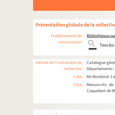
Ms Montbret-560. Lettres adressées à M. de Médo
Ms Montbret-561. Formulaire des inscriptions et s
Ms Montbret-562. Mémoire sur les usurpations de 
Présentation globale de la collecti
Ms Montbret-563. Recueil sur la Suisse
Etablissement de
Bibliothèque pa
Ms Montbret-564. Recueil concernant la Pol
conservation
Tous les
Ms Montbret-565. [Titre absent ou non rense
Ms Montbret-566. Loix et coutumes du gouvernem
Intitulé de l'instrument de
Catalogue génér
Ms Montbret-567. Description succinte du dép
recherche
Départements —
Ms Montbret-568. Istoria Skithskia. Histoire scy
Cote
Ms Montbret-1 à
Ms Montbret-569. Histoire de Saint-Mâlo, jusqu'à
Titre
Manuscrits de 
Ms Montbret-570. Morceaux choisis, en prose et 
Coquebert de M
Ms Montbret-571. Recueil de poésies en langu
Ms Montbret-572. Grammaire patoise comparée
Ms Montbret-573. Ordonnances du droit civil et mu