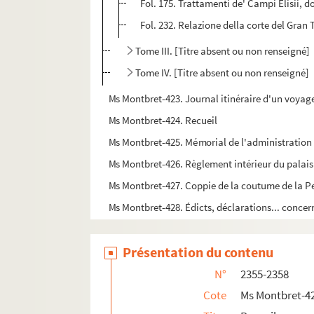
Fol. 175. Trattamenti de' Campi Elisii, d
Fol. 232. Relazione della corte del Gran
Tome III. [Titre absent ou non renseigné]
Tome IV. [Titre absent ou non renseigné]
Ms Montbret-423. Journal itinéraire d'un voyage 
Ms Montbret-424. Recueil
Ms Montbret-425. Mémorial de l'administratio
Ms Montbret-426. Règlement intérieur du palais
Ms Montbret-427. Coppie de la coutume de la Pet
Ms Montbret-428. Édicts, déclarations... concern
Ms Montbret-429. État et menu général de la dé
Présentation du contenu
Ms Montbret-430. Les coutûmes du bailliage de
Ms Montbret-431. Instruzioni, ordini e leggi del
N°
2355-2358
Ms Montbret-432. Capitulare, id est instructione
Cote
Ms Montbret-4