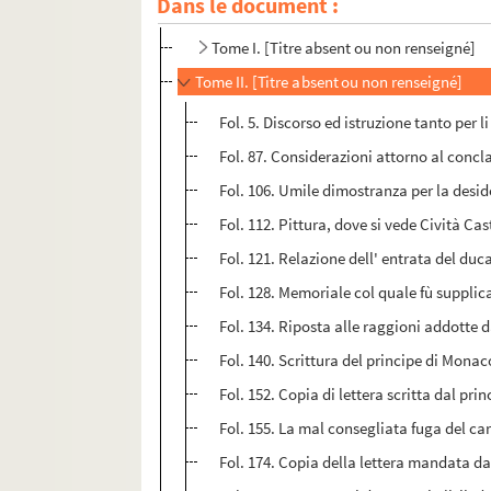
Dans le document :
Ms Montbret-422. Recueil
Tome I. [Titre absent ou non renseigné]
Tome II. [Titre absent ou non renseigné]
Fol. 5. Discorso ed istruzione tanto per 
Fol. 87. Considerazioni attorno al concla
Fol. 106. Umile dimostranza per la desid
Fol. 112. Pittura, dove si vede Cività Cast
Fol. 121. Relazione dell' entrata del duc
Fol. 128. Memoriale col quale fù suppli
Fol. 134. Riposta alle raggioni addotte
Fol. 140. Scrittura del principe di Monac
Fol. 152. Copia di lettera scritta dal pri
Fol. 155. La mal consegliata fuga del ca
Fol. 174. Copia della lettera mandata d