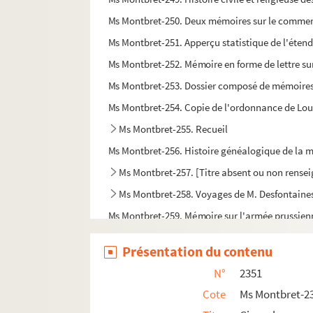
Ms Montbret-250. Deux mémoires sur le commerce 
Ms Montbret-251. Apperçu statistique de l'éten
Ms Montbret-252. Mémoire en forme de lettre su
Ms Montbret-253. Dossier composé de mémoires, l
Ms Montbret-254. Copie de l'ordonnance de Louis 
Ms Montbret-255. Recueil
Ms Montbret-256. Histoire généalogique de la 
Ms Montbret-257. [Titre absent ou non rense
Ms Montbret-258. Voyages de M. Desfontaine
Ms Montbret-259. Mémoire sur l'armée prussienn
Ms Montbret-260. Tarif des droits que le Roi en s
Présentation du contenu
Ms Montbret-261. Répertoire mérovingien, conte
N°
2351
Ms Montbret-262. Cointinn idir Thâdhg mac Daire
Cote
Ms Montbret-2
Ms Montbret-263. Dissertazione nella quale, dimo