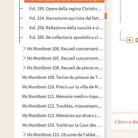
Fol. 195. Opere della regina Christina di Suezia, tradott
Fol. 214. Narrazione succinta del fatto seguito tra la fami
Fol. 250. Rellazione della nascità e vita del cardinale Giul
Fol. 285. De collectoria apostolica circa fructus vacanti
Ms Montbret-106. Recueil concernant la Bretagne
Ms Montbret-107. Recueil concernant l'Université de Paris
Ms Montbret-108. Recueil de pièces manuscrites et imprim
Ms Montbret-109. Terrier du prieuré de Tournan, annexe de l'ar
Ms Montbret-110. Précis sur la ville de Montfort l'Amaury, et h
Ms Montbret-111. Mémoire médico-topographique sur la situation,
Ms Montbret-112. Troubles, mouvemens, rébellions, révoltes et g
Ms Montbret-113. Mémoires sur divers canaux
Citer ce d
Ms Montbret-114. Traité sur la Cour des monnaies, formé d'ext
Ms Montbret-115. OEuvres de l'abbé Guiot