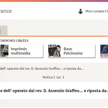
rance
Mon compte C
ar départements
érone
E
CHERCHES CIBLÉES
e
e
et XIII
siècles, relatives la plupart au règne de P...
Imprimés
Base
nseigneur le prince de Conty sur les comtés souverains...
multimédia
Patrimoine
itio, datam anno 1542... Accessit appendix historica the...
dell' operato dal rev. D. Ascenzio Graffeo... e riposta da...
ières maritimes du Poitou, de l'Aunis, de la Saintonge...
Notice
1 sur 1
ps, la guerre de Paris et la Fronde
ence, dressé par M. Le Bret, premier président au Parleme...
 dell' operato dal rev. D. Ascenzio Graffeo... e riposta da.
 militaire et commercial de l'Espagne, ainsi que sur l...
Portugal, Angleterre et Hollande, 1612