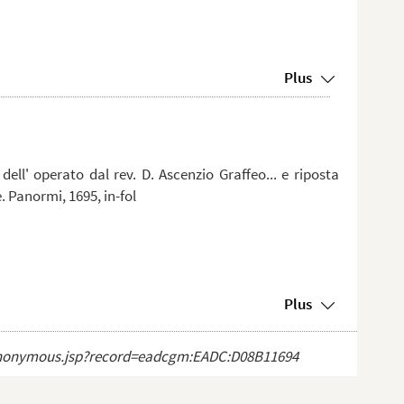
Plus
dell' operato dal rev. D. Ascenzio Graffeo... e riposta
. Panormi, 1695, in-fol
Plus
ct_anonymous.jsp?record=eadcgm:EADC:D08B11694