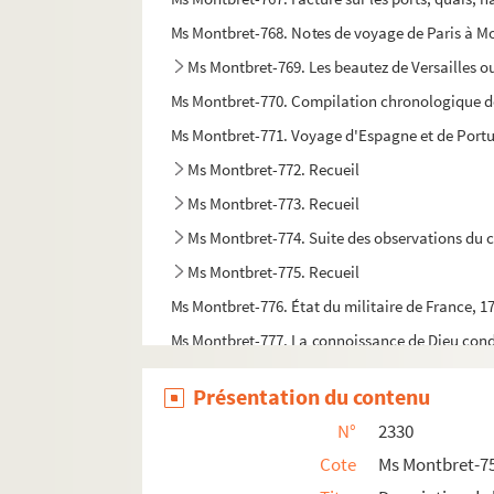
Ms Montbret-768. Notes de voyage de Paris à Mou
Ms Montbret-769. Les beautez de Versailles ou 
Ms Montbret-770. Compilation chronologique des 
Ms Montbret-771. Voyage d'Espagne et de Portug
Ms Montbret-772. Recueil
Ms Montbret-773. Recueil
Ms Montbret-774. Suite des observations du c
Ms Montbret-775. Recueil
Ms Montbret-776. État du militaire de France, 1
Ms Montbret-777. La connoissance de Dieu cond
Ms Montbret-778. Mémoires sur la Russie
Présentation du contenu
Ms Montbret-779. Armorial général des duchés d
N°
2330
Ms Montbret-780. Notes sur l'Iliade et l'Odyssé
Cote
Ms Montbret-7
Ms Montbret-781. Notes de madame Dacier sur 