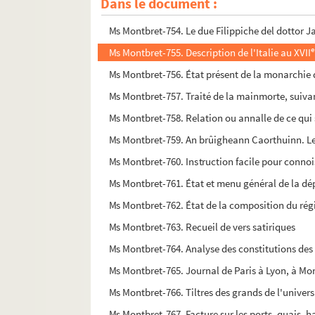
Dans le document :
Ms Montbret-753. Extrait des sentimens de Jean
Ms Montbret-754. Le due Filippiche del dottor Jac
e
Ms Montbret-755. Description de l'Italie au XVII
Ms Montbret-756. État présent de la monarchie d
Ms Montbret-757. Traité de la mainmorte, suiva
Ms Montbret-758. Relation ou annalle de ce qui 
Ms Montbret-759. An brûigheann Caorthuinn. Le
Ms Montbret-760. Instruction facile pour connoist
Ms Montbret-761. État et menu général de la dé
Ms Montbret-762. État de la composition du rég
Ms Montbret-763. Recueil de vers satiriques
Ms Montbret-764. Analyse des constitutions des
Ms Montbret-765. Journal de Paris à Lyon, à Mon
Ms Montbret-766. Tiltres des grands de l'univers
Ms Montbret-767. Facture sur les ports, quais, hal