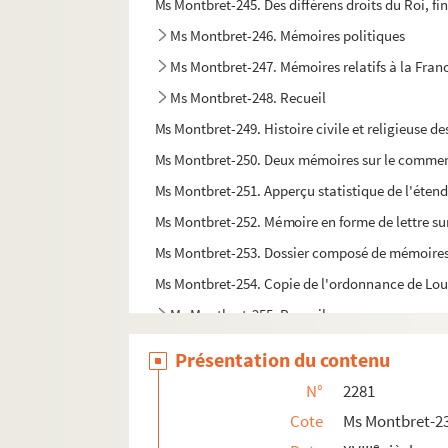
Ms Montbret-245. Des différens droits du Roi, fi
Ms Montbret-246. Mémoires politiques
Ms Montbret-247. Mémoires relatifs à la Fra
Ms Montbret-248. Recueil
Ms Montbret-249. Histoire civile et religieuse d
Ms Montbret-250. Deux mémoires sur le commerce 
Ms Montbret-251. Apperçu statistique de l'éten
Ms Montbret-252. Mémoire en forme de lettre su
Ms Montbret-253. Dossier composé de mémoires, l
Ms Montbret-254. Copie de l'ordonnance de Louis 
Ms Montbret-255. Recueil
Ms Montbret-256. Histoire généalogique de la 
Présentation du contenu
Ms Montbret-257. [Titre absent ou non rense
N°
2281
Ms Montbret-258. Voyages de M. Desfontaine
Cote
Ms Montbret-2
Ms Montbret-259. Mémoire sur l'armée prussienn
e