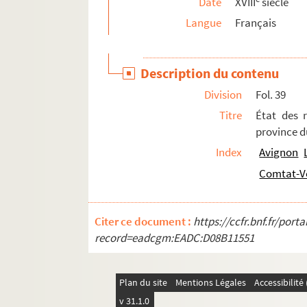
Date
XVIII
siècle
Ms Montbret-260. Tarif des droits que le Roi en s
Langue
Français
Ms Montbret-261. Répertoire mérovingien, conte
Ms Montbret-262. Cointinn idir Thâdhg mac Daire
Description du contenu
Ms Montbret-263. Dissertazione nella quale, dimo
Division
Fol. 39
Ms Montbret-264. Factum pour les sieurs grand 
Titre
État des 
Ms Montbret-265. Recueil
province d
Ms Montbret-266. Catalogue des monuments de 
Index
Avignon
Ms Montbret-267. Mémoire sur le commerce de la
Comtat-V
Ms Montbret-268. Recherches historiques pour ser
Ms Montbret-269. Rapports du peuple et de la r
Citer ce document :
https://ccfr.bnf.fr/por
Ms Montbret-270. Traictez entre les trois Estatz 
record=eadcgm:EADC:D08B11551
Ms Montbret-271. Jitié i oubieictvo stractoterpe
Ms Montbret-272. Recherches historiques et criti
Plan du site
Mentions Légales
Accessibilit
Ms Montbret-273. Discorso della sovranità dei re 
v 31.1.0