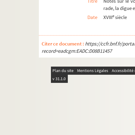
Titre
Notes sur le v
rade, la digue 
e
Date
XVIII
siècle
Citer ce document :
https://ccfr.bnf.fr/por
record=eadcgm:EADC:D08B11457
Plan du site
Mentions Légales
Accessibilit
v 31.1.0