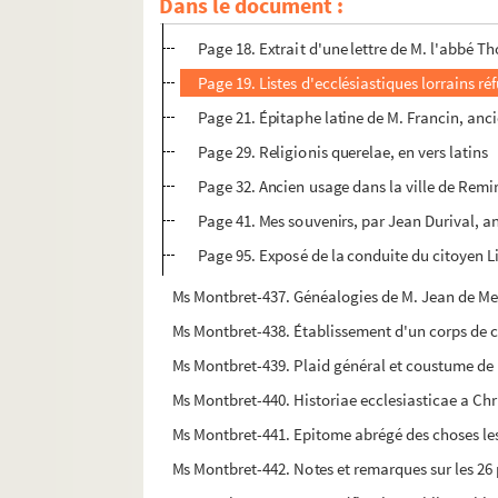
Dans le document :
Page 17. Épitaphe du roi Stanislas, à N. D.
Page 18. Extrait d'une lettre de M. l'abbé Th
Page 19. Listes d'ecclésiastiques lorrains r
Page 21. Épitaphe latine de M. Francin, anc
Page 29. Religionis querelae, en vers latins
Page 32. Ancien usage dans la ville de Rem
Page 41. Mes souvenirs, par Jean Durival, 
Page 95. Exposé de la conduite du citoyen Li
Ms Montbret-437. Généalogies de M. Jean de Mesg
Ms Montbret-438. Établissement d'un corps de c
Ms Montbret-439. Plaid général et coustume de la
Ms Montbret-440. Historiae ecclesiasticae a C
Ms Montbret-441. Epitome abrégé des choses les
Ms Montbret-442. Notes et remarques sur les 26