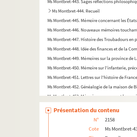
Ms Montbret-443. Sages réflections philosophique
Ms Montbret-444. Recueil
Ms Montbret-445. Mémoire concernant les États 
Ms Montbret-446. Nouveaux mémoires touchant la 
Ms Montbret-447. Histoire des Troubadours en p
Ms Montbret-448. Idée des finances et de la Com
Ms Montbret-449. Mémoires sur la province de
Ms Montbret-450. Mémoire sur l'infanterie, précé
Ms Montbret-451. Lettres sur l'histoire de France
Ms Montbret-452. Généalogie de la maison de Bi
Ms Montbret-453. Mémoires concernant la provi
Ms Montbret-454. Mémoire sur la Franche-Com
Présentation du contenu
Ms Montbret-455. Mémoire sur la généralité de 
N°
2158
Ms Montbret-456. Recueil sur le Jansénisme
Cote
Ms Montbret-4
Ms Montbret-457. Mémoire contre la prétendue in