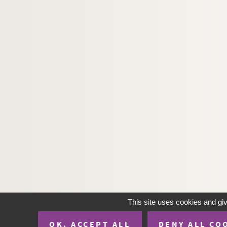
Ms Montbret-705. Geographia mirabilis seu c
Ms Montbret-706. Entretien sur l'expression des 
Ms Montbret-707. Tractatus de aquarum Galliae 
Ms Montbret-708. De la géométrie pratique
Ms Montbret-709. État de la force des troupes d
Ms Montbret-710. État de la force des troupes d
Ms Montbret-711. Libbretto della signora Bellucc
Ms Montbret-712. Extraits des délibérations de
Ms Montbret-713. La vie de mademoiselle Du Ho
Ms Montbret-714. Ynforme del cabildo de Mexico
Ms Montbret-715. Peru. Geografia fisica
Ms Montbret-716. Recueil
Ms Montbret-717. La chronique scandaleuse, ou Pa
This site uses cookies and gi
Ms Montbret-718. La sainte liberté des enfans de D
OK, ACCEPT ALL
DENY ALL CO