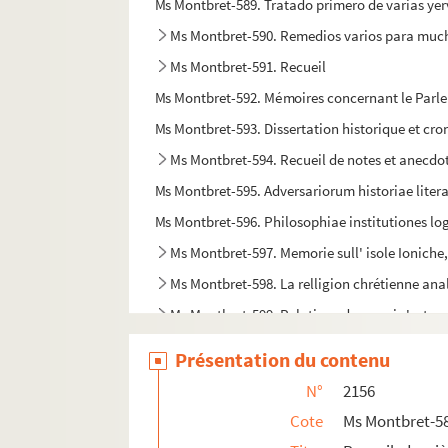
Ms Montbret-589. Tratado primero de varias yer
Ms Montbret-590. Remedios varios para mu
Ms Montbret-591. Recueil
Ms Montbret-592. Mémoires concernant le Parlement
Ms Montbret-593. Dissertation historique et cron
Ms Montbret-594. Recueil de notes et anecdo
Ms Montbret-595. Adversariorum historiae liter
Ms Montbret-596. Philosophiae institutiones l
Ms Montbret-597. Memorie sull' isole Ioniche, d
Ms Montbret-598. La relligion chrétienne analis
Ms Montbret-599. Relations de ce qui s'est pas
Ms Montbret-600. Vies des papes, de Léon X (151
Présentation du contenu
Ms Montbret-601. Stats Forfatningen af Fijrst
N°
2156
Ms Montbret-602. Traité sommaire de la taille ré
Cote
Ms Montbret-5
Ms Montbret-603. Recueil historique