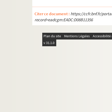
Ms Montbret-618. Notice sur l'amélioration des
Ms Montbret-619. [Titre absent ou non rense
Citer ce document :
https://ccfr.bnf.fr/por
Ms Montbret-620. Registre historique de la duché
record=eadcgm:EADC:D08B11356
Ms Montbret-621. Establissement des Sœurs de la 
Ms Montbret-622. Vocabulaires français-mandingu
Plan du site
Mentions Légales
Accessibilit
Ms Montbret-623. Ruines de l'ancien château de L
v 31.1.0
Ms Montbret-624. Recueil
Ms Montbret-625. Aperçu sur la situation politiq
Ms Montbret-626. Histoire de la maison et des
Ms Montbret-627. Observations brièves et bien 
Ms Montbret-628. Recoeuil des antiquitées de l
Ms Montbret-629. De l'Allemagne. Division des d
Ms Montbret-630. La Sidneyade, ou le caractère e
Ms Montbret-631. Chronicon Turonense
Ms Montbret-632. Istoria Sibirskaia. Histoire de 