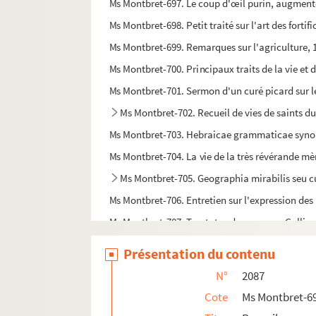
Ms Montbret-697. Le coup d'œil purin, augmenté 
Ms Montbret-698. Petit traité sur l'art des fortif
Ms Montbret-699. Remarques sur l'agriculture, 
Ms Montbret-700. Principaux traits de la vie e
Ms Montbret-701. Sermon d'un curé picard sur les
Ms Montbret-702. Recueil de vies de saints d
Ms Montbret-703. Hebraicae grammaticae synopsi
Ms Montbret-704. La vie de la très révérande mèr
Ms Montbret-705. Geographia mirabilis seu c
Ms Montbret-706. Entretien sur l'expression des 
Ms Montbret-707. Tractatus de aquarum Galliae 
Ms Montbret-708. De la géométrie pratique
Présentation du contenu
Ms Montbret-709. État de la force des troupes d
N°
2087
Ms Montbret-710. État de la force des troupes d
Cote
Ms Montbret-6
Ms Montbret-711. Libbretto della signora Bellucc