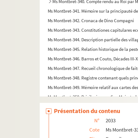
Ms Montbret-340. Compte rendu au Roi par M. N
Ms Montbret-341. Mémoire sur la principauté 
Ms Montbret-342. Cronaca de Dino Compagni
Ms Montbret-343. Constitutiones capitulares ecc
Ms Montbret-344. Description partielle des villa
Ms Montbret-345. Relation historique de la peste
Ms Montbret-346. Barros et Couto, Décades III-XII
Ms Montbret-347. Recueil chronologique de faits
Ms Montbret-348. Registre contenant quels prince
Ms Montbret-349. Mémoire relatif aux cartes des 
Ms Montbret-350. Privilegios que Sua Majestad
Ms Montbret-351. Histoire du Jansénisme, conten
Présentation du contenu
Ms Montbret-352. Recueil
N°
2033
Ms Montbret-353. Istruttioni a nunzii per tratt
Cote
Ms Montbret-3
Ms Montbret-354. Le siége de Caderousse. Mémoire