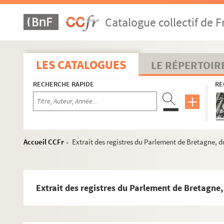
Ms Montbret-104. Relation de la religion [des] Malabars
Catalogue collectif de F
Ms Montbret-105. Recueil historique sur l'Italie
Ms Montbret-106. Recueil concernant la Bretagne
Fol. 1. Commission du Roy à M. de Lamoignon pour la tenu
LES CATALOGUES
LE RÉPERTOIR
Fol. 3. Instruction au sieur de Lamoignon, commissaire n
RECHERCHE RAPIDE
RE
Fol. 8. Instruction particulière donnée au même (par Fou
Fol. 10. Journal du voyage dudit sieur de Lamoignon en Br
Fol. 19. Édicts du Roy contre les duels et les rencontres, vé
Fol. 26. Règlement de MM. les Maréchaux de France sur les
Accueil CCFr
Extrait des registres du Parlement de Bretagne, 
>
Fol. 34. Lettre circulaire aux administrations des hôpitaux
Fol. 31. État des finances de la généralité de Bretagne, 16
al
Fol. 44. Instruction à M. le M
de La Meilleraye sur les de
Fol. 45. Articles accordés par lesdits États
Fol. 49. Lettres de M. de Lamoignon (au nombre de 44). Vi