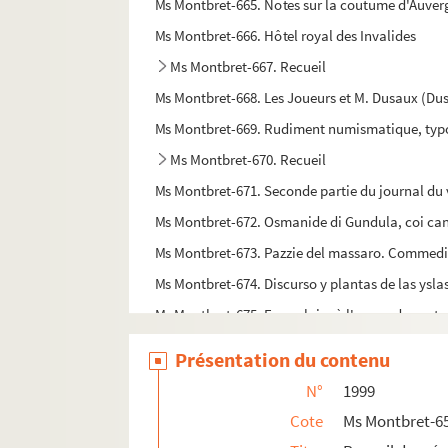
Ms Montbret-665. Notes sur la coutume d'Auverg
Ms Montbret-666. Hôtel royal des Invalides
Ms Montbret-667. Recueil
Ms Montbret-668. Les Joueurs et M. Dusaux (Du
Ms Montbret-669. Rudiment numismatique, typogr
Ms Montbret-670. Recueil
Ms Montbret-671. Seconde partie du journal du v
Ms Montbret-672. Osmanide di Gundula, coi cant
Ms Montbret-673. Pazzie del massaro. Commedia
Ms Montbret-674. Discurso y plantas de las yslas
Ms Montbret-675. Formulaire à l'usage des notair
Ms Montbret-676. Méthode générale pour tracer d
Présentation du contenu
Ms Montbret-677. Comedia nova, intitulata 
N°
1999
Ms Montbret-678. Topographie historique et géom
Cote
Ms Montbret-6
Ms Montbret-679. Memoria de los reynos, provin