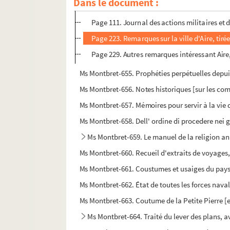
Dans le document :
Page 69. Histoire de la susception du chef d
Page 111. Journal des actions militaires et de
Page 223. Remarques sur la ville d'Aire, tir
Page 229. Autres remarques intéressant Aire,
Ms Montbret-655. Prophéties perpétuelles depuis
Ms Montbret-656. Notes historiques [sur les com
Ms Montbret-657. Mémoires pour servir à la vie d
Ms Montbret-658. Dell' ordine di procedere nei 
Ms Montbret-659. Le manuel de la religion an
Ms Montbret-660. Recueil d'extraits de voyages, d
Ms Montbret-661. Coustumes et usaiges du pays e
Ms Montbret-662. État de toutes les forces nava
Ms Montbret-663. Coutume de la Petite Pierre [en
Ms Montbret-664. Traité du lever des plans, 